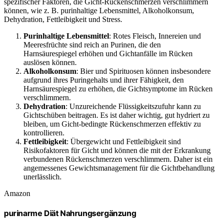
spezifischer Faktoren, die Gicht-Rückenschmerzen verschlimmern
können, wie z. B. purinhaltige Lebensmittel, Alkoholkonsum,
Dehydration, Fettleibigkeit und Stress.
Purinhaltige Lebensmittel
: Rotes Fleisch, Innereien und
Meeresfrüchte sind reich an Purinen, die den
Harnsäurespiegel erhöhen und Gichtanfälle im Rücken
auslösen können.
Alkoholkonsum
: Bier und Spirituosen können insbesondere
aufgrund ihres Puringehalts und ihrer Fähigkeit, den
Harnsäurespiegel zu erhöhen, die Gichtsymptome im Rücken
verschlimmern.
Dehydration
: Unzureichende Flüssigkeitszufuhr kann zu
Gichtschüben beitragen. Es ist daher wichtig, gut hydriert zu
bleiben, um Gicht-bedingte Rückenschmerzen effektiv zu
kontrollieren.
Fettleibigkeit
: Übergewicht und Fettleibigkeit sind
Risikofaktoren für Gicht und können die mit der Erkrankung
verbundenen Rückenschmerzen verschlimmern. Daher ist ein
angemessenes Gewichtsmanagement für die Gichtbehandlung
unerlässlich.
Amazon
purinarme Diät Nahrungsergänzung