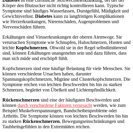
Diabetes
ist eine chronische Stoffwechselerkrankung, bei der der
Körper den Blutzucker nicht richtig kontrollieren kann. Typische
Symptome sind häufiges Wasserlassen, Durstgefühl, Müdigkeit und
Gewichtsverlust.
Diabetes
kann zu langfristigen Komplikationen
wie Herzerkrankungen, Nierenschäden, Augenproblemen und
Nervenschäden führen.
Erkältungen sind Viruserkrankungen der oberen Atemwege. Sie
verursachen Symptome wie Schnupfen, Halsschmerzen, Husten und
leichte
Kopfschmerzen
. Obwohl sie in der Regel selbstlimitierend
sind, können Erkältungen unangenehm sein und dazu führen, dass
man sich müde und erschöpft fühlt.
Kopfschmerzen sind eine häufige Belastung für viele Menschen. Sie
können verschiedene Ursachen haben, darunter
Spannungskopfschmerzen, Migräne und Clusterkopfschmerzen. Die
Symptome reichen von leichten Beschwerden bis hin zu starken
Schmerzen, begleitet von Übelkeit und Lichtempfindlichkeit.
Rückenschmerzen
sind eine der häufigsten Beschwerden und
können
durch verschiedene Faktoren verursacht
werden, wie zum
Beispiel Muskelverspannungen, Bandscheibenprobleme oder
Arthritis. Die Symptome können von leichten Beschwerden bis hin
zu starken
Rückenschmerzen
, Bewegungseinschränkungen und
Taubheitsgefühlen in den Extremitäten reichen.