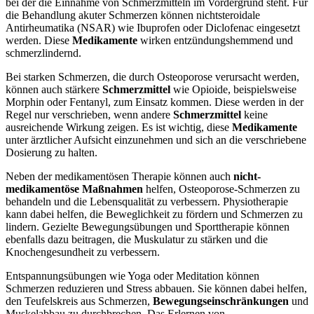
bei der die Einnahme von Schmerzmitteln im Vordergrund steht. Für
die Behandlung akuter Schmerzen können nichtsteroidale
Antirheumatika (NSAR) wie Ibuprofen oder Diclofenac eingesetzt
werden. Diese
Medikamente
wirken entzündungshemmend und
schmerzlindernd.
Bei starken Schmerzen, die durch Osteoporose verursacht werden,
können auch stärkere
Schmerzmittel
wie Opioide, beispielsweise
Morphin oder Fentanyl, zum Einsatz kommen. Diese werden in der
Regel nur verschrieben, wenn andere
Schmerzmittel
keine
ausreichende Wirkung zeigen. Es ist wichtig, diese
Medikamente
unter ärztlicher Aufsicht einzunehmen und sich an die verschriebene
Dosierung zu halten.
Neben der medikamentösen Therapie können auch
nicht-
medikamentöse Maßnahmen
helfen, Osteoporose-Schmerzen zu
behandeln und die Lebensqualität zu verbessern. Physiotherapie
kann dabei helfen, die Beweglichkeit zu fördern und Schmerzen zu
lindern. Gezielte Bewegungsübungen und Sporttherapie können
ebenfalls dazu beitragen, die Muskulatur zu stärken und die
Knochengesundheit zu verbessern.
Entspannungsübungen wie Yoga oder Meditation können
Schmerzen reduzieren und Stress abbauen. Sie können dabei helfen,
den Teufelskreis aus Schmerzen,
Bewegungseinschränkungen
und
Muskelabbau zu durchbrechen. Das Erlernen von