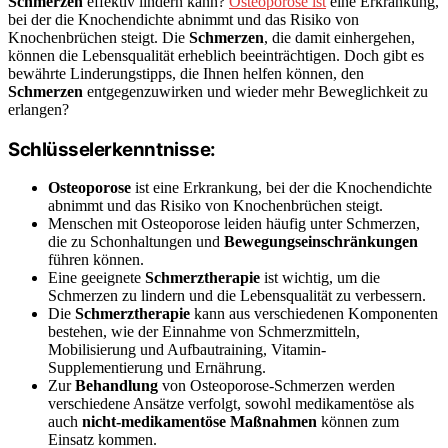
Schmerzen
effektiv lindern kann?
Osteoporose ist
eine Erkrankung,
bei der die Knochendichte abnimmt und das Risiko von
Knochenbrüchen steigt. Die
Schmerzen
, die damit einhergehen,
können die Lebensqualität erheblich beeinträchtigen. Doch gibt es
bewährte Linderungstipps, die Ihnen helfen können, den
Schmerzen
entgegenzuwirken und wieder mehr Beweglichkeit zu
erlangen?
Schlüsselerkenntnisse:
Osteoporose
ist eine Erkrankung, bei der die Knochendichte
abnimmt und das Risiko von Knochenbrüchen steigt.
Menschen mit Osteoporose leiden häufig unter Schmerzen,
die zu Schonhaltungen und
Bewegungseinschränkungen
führen können.
Eine geeignete
Schmerztherapie
ist wichtig, um die
Schmerzen zu lindern und die Lebensqualität zu verbessern.
Die
Schmerztherapie
kann aus verschiedenen Komponenten
bestehen, wie der Einnahme von Schmerzmitteln,
Mobilisierung und Aufbautraining, Vitamin-
Supplementierung und Ernährung.
Zur
Behandlung
von Osteoporose-Schmerzen werden
verschiedene Ansätze verfolgt, sowohl medikamentöse als
auch
nicht-medikamentöse Maßnahmen
können zum
Einsatz kommen.