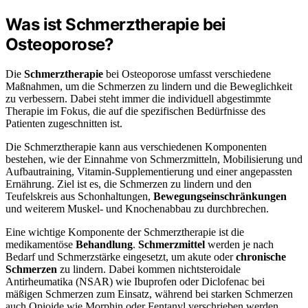
Was ist Schmerztherapie bei
Osteoporose?
Die
Schmerztherapie
bei Osteoporose umfasst verschiedene
Maßnahmen, um die Schmerzen zu lindern und die Beweglichkeit
zu verbessern. Dabei steht immer die individuell abgestimmte
Therapie im Fokus, die auf die spezifischen Bedürfnisse des
Patienten zugeschnitten ist.
Die Schmerztherapie kann aus verschiedenen Komponenten
bestehen, wie der Einnahme von Schmerzmitteln, Mobilisierung und
Aufbautraining, Vitamin-Supplementierung und einer angepassten
Ernährung. Ziel ist es, die Schmerzen zu lindern und den
Teufelskreis aus Schonhaltungen,
Bewegungseinschränkungen
und weiterem Muskel- und Knochenabbau zu durchbrechen.
Eine wichtige Komponente der Schmerztherapie ist die
medikamentöse
Behandlung
.
Schmerzmittel
werden je nach
Bedarf und Schmerzstärke eingesetzt, um akute oder
chronische
Schmerzen
zu lindern. Dabei kommen nichtsteroidale
Antirheumatika (NSAR) wie Ibuprofen oder Diclofenac bei
mäßigen Schmerzen zum Einsatz, während bei starken Schmerzen
auch Opioide wie Morphin oder Fentanyl verschrieben werden