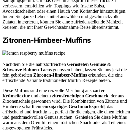
Sättigungsgefühl. Um das Geschmacksprofil dieser Tacos zu
verbessern, empfehlen wir, Toppings wie frische Salsa,
Avocadoscheiben oder einen Hauch von Koriander hinzuzufügen.
Indem Sie ganze Lebensmittel auswählen und geschmackvolle
Zutaten integrieren, können Sie eine zufriedenstellende Mahlzeit
kreieren, die mit Ihrer Gewichtsabnahme-Reise übereinstimmt.
Zitronen-Himbeer-Muffins
Nachdem Sie die nährstoffreichen
Gerösteten Gemüse &
Schwarze Bohnen Tacos
genossen haben, lassen Sie uns jetzt die
fein gebröselten
Zitronen-Himbeer-Muffins
erkunden, die eine
erfrischende Variante traditioneller Muffin-Rezepte bieten.
Diese Muffins sind eine reizvolle Mischung aus
zarter
Krümeltextur
und einem
zitrusfruchtigen Geschmack
, der aus
Zitronenschale gewonnen wird. Die Kombination von Zitrone und
Himbeere schafft ein
einzigartiges Geschmacksprofil
, das
erfrischend und fruchtig ist, perfekt für diejenigen, die einen leichten
und geschmackvollen Genuss suchen. Genießen Sie diese Muffins
warm aus dem Ofen für einen tröstlichen Snack oder als Teil eines
ausgewogenen Frühstücks.