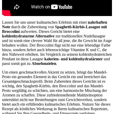
Lassen Sie uns unser kulinarisches Erlebnis mit einer
nahrhaften
Note
durch die Zubereitung von
Spaghetti-Kürbis-Lasagne mit
Broccolini
aufwerten. Dieses Gericht bietet eine
kohlenhydratarme Alternative
zur traditionellen Nudellasagne
und ist somit eine clevere Wahl für all jene, die ihr Gewicht im Auge
behalten wollen. Der Broccolini fügt nicht nur eine lebendige Farbe
hinzu, sondern liefert auch lebenswichtige Vitamine K und C, die
den Nährwert erhöhen. Im Vergleich zu seinem kohlenhydratreichen
Pendant ist diese Lasagne
kalorien- und kohlenhydratärmer
und
passt somit gut zu
Abnehmzielen
.
Um einen geschmackvollen Akzent zu setzen, bringt das Mandel-
Pesto ein gesundes Element in das Gericht ein und bereichert das
Gesamtgeschmacksprofil. Beim Zubereiten dieses Gerichts ist es
wichtig, den Spaghetti-Kürbis, den Broccolini und das Mandel-
Pesto sorgfältig zu schichten, um eine harmonische Mischung der
Aromen zu schaffen. Diese zufriedenstellende Mahlzeitsoption
unterstützt nicht nur Bestrebungen zum Gewichtsverlust, sondern
bietet auch ein erfüllendes kulinarisches Erlebnis. Nutzen Sie dieses
Rezept als köstliches Werkzeug in Ihrem kulinarischen Repertoire,
während Sie Ihre Gesundheits- und Fitnessziele verfolgen.