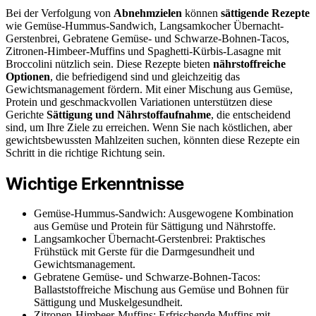
Bei der Verfolgung von
Abnehmzielen
können
sättigende Rezepte
wie Gemüse-Hummus-Sandwich, Langsamkocher Übernacht-
Gerstenbrei, Gebratene Gemüse- und Schwarze-Bohnen-Tacos,
Zitronen-Himbeer-Muffins und Spaghetti-Kürbis-Lasagne mit
Broccolini nützlich sein. Diese Rezepte bieten
nährstoffreiche
Optionen
, die befriedigend sind und gleichzeitig das
Gewichtsmanagement fördern. Mit einer Mischung aus Gemüse,
Protein und geschmackvollen Variationen unterstützen diese
Gerichte
Sättigung und Nährstoffaufnahme
, die entscheidend
sind, um Ihre Ziele zu erreichen. Wenn Sie nach köstlichen, aber
gewichtsbewussten Mahlzeiten suchen, könnten diese Rezepte ein
Schritt in die richtige Richtung sein.
Wichtige Erkenntnisse
Gemüse-Hummus-Sandwich: Ausgewogene Kombination
aus Gemüse und Protein für Sättigung und Nährstoffe.
Langsamkocher Übernacht-Gerstenbrei: Praktisches
Frühstück mit Gerste für die Darmgesundheit und
Gewichtsmanagement.
Gebratene Gemüse- und Schwarze-Bohnen-Tacos:
Ballaststoffreiche Mischung aus Gemüse und Bohnen für
Sättigung und Muskelgesundheit.
Zitronen-Himbeer-Muffins: Erfrischende Muffins mit