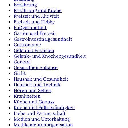
Ernährung
Ernährung und Küche
Freizeit und Aktivität
Freizeit und Hobby
Fußgesundheit
Garten und Freizeit
Gastrointestinalgesundheit
Gastronomie
Geld und Finanzen
Gelenk- und Knochengesundheit
General
Gesundheit zuhause
Gicht
Haushalt und Gesundheit
Haushalt und Technik
Hören und Sehen
Krankheiten
Küche und Genuss
Küche und Selbstständigkeit
Liebe und Partnerschaft
Medien und Unterhaltung
Medikamentenorganisation