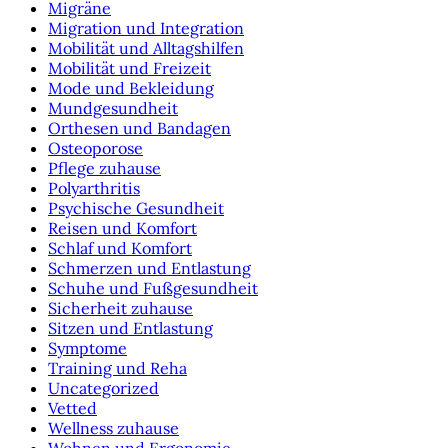
Migräne
Migration und Integration
Mobilität und Alltagshilfen
Mobilität und Freizeit
Mode und Bekleidung
Mundgesundheit
Orthesen und Bandagen
Osteoporose
Pflege zuhause
Polyarthritis
Psychische Gesundheit
Reisen und Komfort
Schlaf und Komfort
Schmerzen und Entlastung
Schuhe und Fußgesundheit
Sicherheit zuhause
Sitzen und Entlastung
Symptome
Training und Reha
Uncategorized
Vetted
Wellness zuhause
Wohnen und Ergonomie