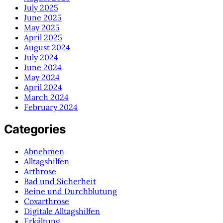
July 2025
June 2025
May 2025
April 2025
August 2024
July 2024
June 2024
May 2024
April 2024
March 2024
February 2024
Categories
Abnehmen
Alltagshilfen
Arthrose
Bad und Sicherheit
Beine und Durchblutung
Coxarthrose
Digitale Alltagshilfen
Erkältung