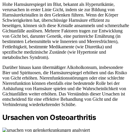
Hohe Harnsäurespiegel im Blut, bekannt als Hyperurikämie,
verursachen in erster Linie Gicht, indem sie zur Bildung von
Harnsäurekristallen in den Gelenken führen. Wenn der Körper
Schwierigkeiten hat, überschüssige Harnsäure effizient zu
beseitigen, können sich diese Kristalle ansammeln und schmerzhafte
Gichtanfälle auslösen. Mehrere Faktoren tragen zur Entwicklung
von Gicht bei, darunter Genetik, eine purinreiche Ernährung (in
bestimmten Lebensmitteln wie Innereien und Meeresfrüchten),
Fettleibigkeit, bestimmte Medikamente (wie Diuretika) und
spezifische medizinische Zustände (wie Hypertonie und
metabolisches Syndrom).
Darüber hinaus kann übermäßiger Alkoholkonsum, insbesondere
Bier und Spirituosen, die Harnsäurespiegel erhöhen und das Risiko
von Gicht erhöhen. Nierenfunktionsstörungen oder eine schlechte
Nierenfunktion können ebenfalls eine bedeutende Rolle bei der
Anhäufung von Harnsäure spielen und die Wahrscheinlichkeit von
Gichtanfällen weiter erhöhen. Das Verständnis dieser Ursachen ist
entscheidend für eine effektive Behandlung von Gicht und die
Verhinderung wiederkehrender Schübe.
Ursachen von Osteoarthritis