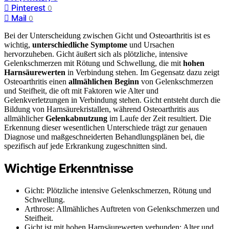
Pinterest
0
Mail
0
Bei der Unterscheidung zwischen Gicht und Osteoarthritis ist es
wichtig,
unterschiedliche Symptome
und Ursachen
hervorzuheben. Gicht äußert sich als plötzliche, intensive
Gelenkschmerzen mit Rötung und Schwellung, die mit
hohen
Harnsäurewerten
in Verbindung stehen. Im Gegensatz dazu zeigt
Osteoarthritis einen
allmählichen Beginn
von Gelenkschmerzen
und Steifheit, die oft mit Faktoren wie Alter und
Gelenkverletzungen in Verbindung stehen. Gicht entsteht durch die
Bildung von Harnsäurekristallen, während Osteoarthritis aus
allmählicher
Gelenkabnutzung
im Laufe der Zeit resultiert. Die
Erkennung dieser wesentlichen Unterschiede trägt zur genauen
Diagnose und maßgeschneiderten Behandlungsplänen bei, die
spezifisch auf jede Erkrankung zugeschnitten sind.
Wichtige Erkenntnisse
Gicht: Plötzliche intensive Gelenkschmerzen, Rötung und
Schwellung.
Arthrose: Allmähliches Auftreten von Gelenkschmerzen und
Steifheit.
Gicht ist mit hohen Harnsäurewerten verbunden; Alter und