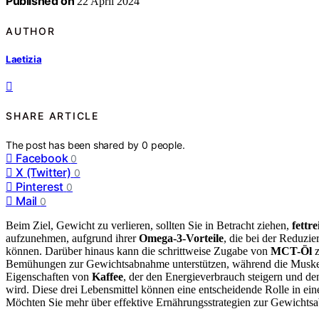
Published on
22 April 2024
AUTHOR
Laetizia
SHARE ARTICLE
The post has been shared by
0
people.
Facebook
0
X (Twitter)
0
Pinterest
0
Mail
0
Beim Ziel, Gewicht zu verlieren, sollten Sie in Betracht ziehen,
fettr
aufzunehmen, aufgrund ihrer
Omega-3-Vorteile
, die bei der Reduzi
können. Darüber hinaus kann die schrittweise Zugabe von
MCT-Öl
z
Bemühungen zur Gewichtsabnahme unterstützen, während die Muskelma
Eigenschaften von
Kaffee
, der den Energieverbrauch steigern und de
wird. Diese drei Lebensmittel können eine entscheidende Rolle in e
Möchten Sie mehr über effektive Ernährungsstrategien zur Gewichts