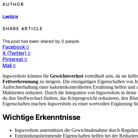
AUTHOR
Laetizia
SHARE ARTICLE
The post has been shared by
0
people.
Facebook
0
X (Twitter)
0
Pinterest
0
Mail
0
Ingwershots können für
Gewichtsverlust
vorteilhaft sein, da sie hel
Fettverbrennung
zu steigern. Die einzigartigen Eigenschaften von 
Aufrechterhaltung einer kalorienkontrollierten Ernährung helfen und 
Mahlzeiten reduziert. Durch die Integration von Ingwershots in deine
du den Stoffwechsel fördern, das Körpergewicht reduzieren, den Blutzu
Eigenschaften machen Ingwershots zu einer wertvollen Ergänzung f
Wichtige Erkenntnisse
Ingwershots unterstützen die Gewichtsabnahme durch Regulier
Entzündungshemmende Eigenschaften helfen bei der Reduzierun