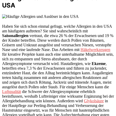
USA
Haben Sie sich schon einmal gefragt, welche Allergien in den USA
am häufigsten auftreten? Sie sind wahrscheinlich mit
Saisonallergien
vertraut, die etwa 26 % der Erwachsenen und 19 %
der Kinder betreffen. Diese werden durch Pollen von Bäumen,
Gräsern und Unkraut ausgelöst und verursachen Niesen, verstopfte
Nase und eine laufende Nase. Das Arbeiten mit
Häkelwerkzeugen
für kreative Projekte kann auch eine unterhaltsame Möglichkeit sein,
sich zu entspannen und Stress abzubauen, der durch
Allergiesymptome verursacht wird. Hautallergien, wie
Ekzeme
,
betreffen etwa 7,3 % der Erwachsenen und führen zu juckender,
entzündeter Haut, die den Alltag beeinträchtigen kann. Augallergien
treten häufig zusammen mit anderen allergischen Reaktionen auf
und zeigen sich durch Rötung, Juckreiz und tränende Augen, meist
ausgelöst durch Pollen oder Staub. Für einige Menschen kann die
Luftqualität
die Schwere der Allergiesymptome erheblich
beeinflussen, weshalb Luftreiniger eine wirksame Ergänzung bei der
Allergiebehandlung sein können. Außerdem wird
Glykolsäure
in
der Hautpflege zur Peeling-Behandlung und Verbesserung der
Hautstruktur eingesetzt, was für Menschen mit hautempfindlichen
Allergien vorteilhaft sein kann. Die Aufrechterhaltung einer guten