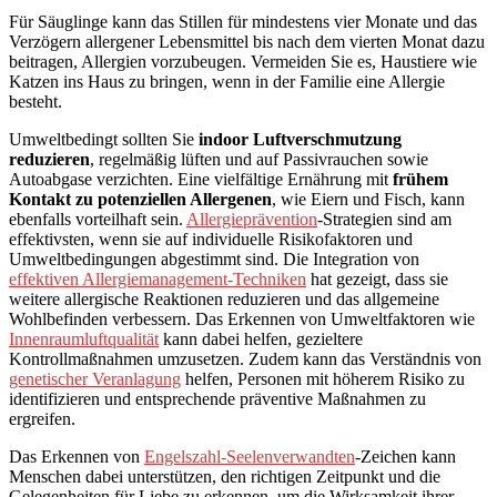
Für Säuglinge kann das Stillen für mindestens vier Monate und das
Verzögern allergener Lebensmittel bis nach dem vierten Monat dazu
beitragen, Allergien vorzubeugen. Vermeiden Sie es, Haustiere wie
Katzen ins Haus zu bringen, wenn in der Familie eine Allergie
besteht.
Umweltbedingt sollten Sie
indoor Luftverschmutzung
reduzieren
, regelmäßig lüften und auf Passivrauchen sowie
Autoabgase verzichten. Eine vielfältige Ernährung mit
frühem
Kontakt zu potenziellen Allergenen
, wie Eiern und Fisch, kann
ebenfalls vorteilhaft sein.
Allergieprävention
-Strategien sind am
effektivsten, wenn sie auf individuelle Risikofaktoren und
Umweltbedingungen abgestimmt sind. Die Integration von
effektiven Allergiemanagement-Techniken
hat gezeigt, dass sie
weitere allergische Reaktionen reduzieren und das allgemeine
Wohlbefinden verbessern. Das Erkennen von Umweltfaktoren wie
Innenraumluftqualität
kann dabei helfen, gezieltere
Kontrollmaßnahmen umzusetzen. Zudem kann das Verständnis von
genetischer Veranlagung
helfen, Personen mit höherem Risiko zu
identifizieren und entsprechende präventive Maßnahmen zu
ergreifen.
Das Erkennen von
Engelszahl-Seelenverwandten
-Zeichen kann
Menschen dabei unterstützen, den richtigen Zeitpunkt und die
Gelegenheiten für Liebe zu erkennen, um die Wirksamkeit ihrer