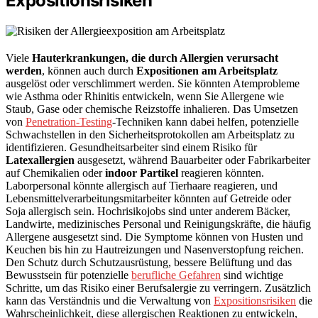
Expositionsrisiken
Viele
Hauterkrankungen, die durch Allergien verursacht
werden
, können auch durch
Expositionen am Arbeitsplatz
ausgelöst oder verschlimmert werden. Sie könnten Atemprobleme
wie Asthma oder Rhinitis entwickeln, wenn Sie Allergene wie
Staub, Gase oder chemische Reizstoffe inhalieren. Das Umsetzen
von
Penetration-Testing
-Techniken kann dabei helfen, potenzielle
Schwachstellen in den Sicherheitsprotokollen am Arbeitsplatz zu
identifizieren. Gesundheitsarbeiter sind einem Risiko für
Latexallergien
ausgesetzt, während Bauarbeiter oder Fabrikarbeiter
auf Chemikalien oder
indoor Partikel
reagieren könnten.
Laborpersonal könnte allergisch auf Tierhaare reagieren, und
Lebensmittelverarbeitungsmitarbeiter könnten auf Getreide oder
Soja allergisch sein. Hochrisikojobs sind unter anderem Bäcker,
Landwirte, medizinisches Personal und Reinigungskräfte, die häufig
Allergene ausgesetzt sind. Die Symptome können von Husten und
Keuchen bis hin zu Hautreizungen und Nasenverstopfung reichen.
Den Schutz durch Schutzausrüstung, bessere Belüftung und das
Bewusstsein für potenzielle
berufliche Gefahren
sind wichtige
Schritte, um das Risiko einer Berufsalergie zu verringern. Zusätzlich
kann das Verständnis und die Verwaltung von
Expositionsrisiken
die
Wahrscheinlichkeit, diese allergischen Reaktionen zu entwickeln,