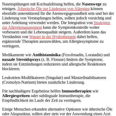
Nasenspülungen mit Kochsalzlösung helfen, die
Nasenwege
zu
reinigen.
Ätherische Öle zur Linderung von Allergien
können
ebenfalls unterstützend für die Atemwegsgesundheit sein und bei der
Linderung von Verstopfungen helfen, sollten jedoch vorsichtig und
unter Anleitung verwendet werden. Die Integration von
Strategien
zur Allergiemanagement
kann die Symptomkontrolle weiter
verbessern und die Lebensqualität steigern. Außerdem kann das
Verständnis von
Wasser in der Hydrotherapie
dabei helfen,
ergänzende Therapien auszuwählen, um Allergiesymptome zu
verringern.
Medikamente wie
Antihistaminika
(Fexofenadin, Loratadin) und
nasaale Steroidsprays
(z. B. Flonase) lindern die Symptome,
indem sie Entzündungen reduzieren und allergische Reaktionen
blockieren.
Leukotrien-Modifikatoren (Singulair) und Mastzellstabilisatoren
(Cromolyn-Natrium) bieten zusätzliche Linderung.
Für nachhaltigere Ergebnisse helfen
Immuntherapien
wie
Allergiespritzen
oder sublinguale Immuntherapie, die
Empfindlichkeit im Laufe der Zeit zu verringern.
Einige Menschen erkunden alternative Optionen wie ätherische Öle
oder Akupunktur, sollten aber stets vor der Anwendung einen Arzt