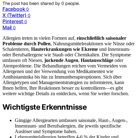
The post has been shared by
0
people.
Facebook
0
X (Twitter)
0
Pinterest
0
Mail
0
Allergien treten in vielen Formen auf,
einschließlich saisonaler
Probleme durch Pollen
, Nahrungsmittelreaktionen wie Nüsse oder
Schalentieren,
Hauterkrankungen wie Ekzeme
und Innenraum-
oder Berufsallergene wie Staub oder Chemikalien. Die Symptome
umfassen oft Niesen,
juckende Augen
,
Hautausschläge
oder
Atemprobleme. Die Behandlungen reichen vom Vermeiden von
Allergenen und der Verwendung von Medikamenten wie
Antihistaminika bis hin zu Immuntherapieoptionen. Sich über
Allergietypen und Managementstrategien zu informieren, kann
Ihnen helfen, Ihre Reaktionen besser zu kontrollieren—es gibt
weitere wichtige Details zu entdecken, wenn Sie weiter forschen.
Wichtigste Erkenntnisse
Gängige Allergiearten umfassen saisonale, Haut-, Augen-,
Innenraum- und Berufsalergien, die jeweils spezifische
Auslöser und Symptome haben.
Lebensmittelallergien betreffen 4-6 % der Kinder und