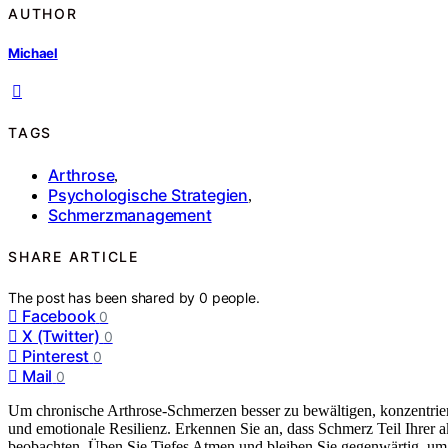
AUTHOR
Michael
TAGS
Arthrose
,
Psychologische Strategien
,
Schmerzmanagement
SHARE ARTICLE
The post has been shared by
0
people.
Facebook
0
X (Twitter)
0
Pinterest
0
Mail
0
Um chronische Arthrose-Schmerzen besser zu bewältigen, konzentrier
und emotionale Resilienz. Erkennen Sie an, dass Schmerz Teil Ihrer a
beobachten. Üben Sie Tiefes Atmen und bleiben Sie gegenwärtig, um 