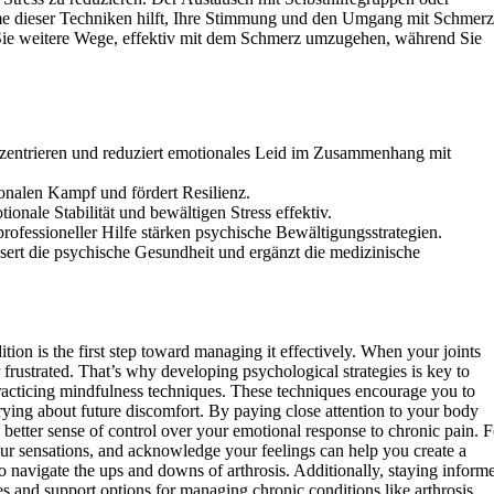
me dieser Techniken hilft, Ihre Stimmung und den Umgang mit Schmerz
n Sie weitere Wege, effektiv mit dem Schmerz umzugehen, während Sie
nzentrieren und reduziert emotionales Leid im Zusammenhang mit
onalen Kampf und fördert Resilienz.
onale Stabilität und bewältigen Stress effektiv.
fessioneller Hilfe stärken psychische Bewältigungsstrategien.
ert die psychische Gesundheit und ergänzt die medizinische
tion is the first step toward managing it effectively. When your joints
rustrated. That’s why developing psychological strategies is key to
racticing mindfulness techniques. These techniques encourage you to
rying about future discomfort. By paying close attention to your body
better sense of control over your emotional response to chronic pain. F
ur sensations, and acknowledge your feelings can help you create a
o navigate the ups and downs of arthrosis. Additionally, staying inform
 and support options for managing chronic conditions like arthrosis.