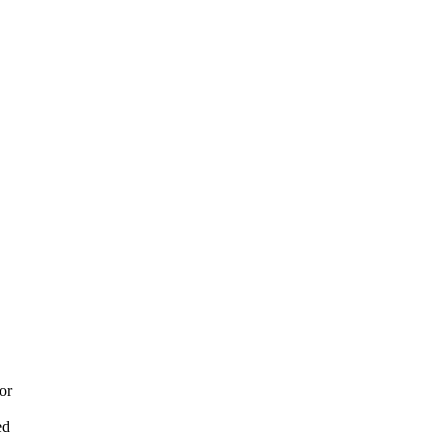
or
ed