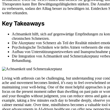
Therapeuten kann Ihre Bewältigungsfähigkeiten stärken. Die Annah
zu verbessern, sodass der Alltag besser zu bewältigen ist. Entdecke
weiter erkunden.
Key Takeaways
Achtsamkeit hilft, sich auf gegenwärtige Empfindungen zu ko
chronischen Schmerzen.
Die Akzeptanz von Schmerz als Teil der Realität mindert emoti
Psychologische Techniken wie tiefes Atmen verbessern die emoti
Aufbau von Unterstützungsnetzwerken und Inanspruchnahme pro
Die Integration von Achtsamkeit und Schmerzakzeptanz verbess
Behandlung.
Living with arthrosis can be challenging, but understanding your condi
ache and movement becomes limited, it’s easy to feel overwhelmed or f
maintaining your well-being. One of the most helpful approaches is p
focus on the present moment rather than dwelling on past pain or wor
and your thoughts without judgment, you can reduce stress and gain a 
example, taking a few minutes each day to breathe deeply, observe yo
calmer mental state. Over time, mindfulness becomes a valuable tool t
about advancements in AI-driven healthcare can offer new perspectives