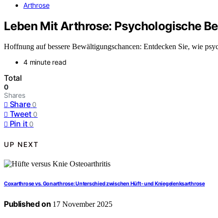
Arthrose
Leben Mit Arthrose: Psychologische B
Hoffnung auf bessere Bewältigungschancen: Entdecken Sie, wie psych
4 minute read
Total
0
Shares
Share
0
Tweet
0
Pin it
0
UP NEXT
Coxarthrose vs. Gonarthrose: Unterschied zwischen Hüft- und Kniegelenksarthrose
Published on
17 November 2025