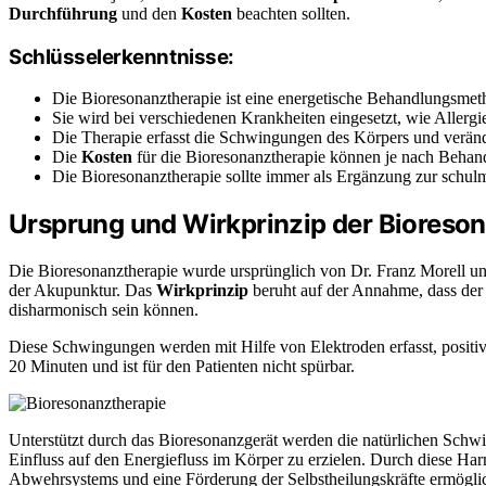
Durchführung
und den
Kosten
beachten sollten.
Schlüsselerkenntnisse:
Die Bioresonanztherapie ist eine energetische Behandlungsmet
Sie wird bei verschiedenen Krankheiten eingesetzt, wie Alle
Die Therapie erfasst die Schwingungen des Körpers und verände
Die
Kosten
für die Bioresonanztherapie können je nach Behandl
Die Bioresonanztherapie sollte immer als Ergänzung zur schul
Ursprung und Wirkprinzip der Bioreso
Die Bioresonanztherapie wurde ursprünglich von Dr. Franz Morell und
der Akupunktur. Das
Wirkprinzip
beruht auf der Annahme, dass der
disharmonisch sein können.
Diese Schwingungen werden mit Hilfe von Elektroden erfasst, positiv 
20 Minuten und ist für den Patienten nicht spürbar.
Unterstützt durch das Bioresonanzgerät werden die natürlichen Schw
Einfluss auf den Energiefluss im Körper zu erzielen. Durch diese H
Abwehrsystems und eine Förderung der Selbstheilungskräfte ermögli