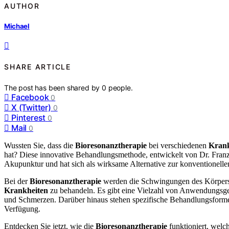
AUTHOR
Michael
SHARE ARTICLE
The post has been shared by
0
people.
Facebook
0
X (Twitter)
0
Pinterest
0
Mail
0
Wussten Sie, dass die
Bioresonanztherapie
bei verschiedenen
Krank
hat? Diese innovative Behandlungsmethode, entwickelt von Dr. Franz
Akupunktur und hat sich als wirksame Alternative zur konventionellen
Bei der
Bioresonanztherapie
werden die Schwingungen des Körpers er
Krankheiten
zu behandeln. Es gibt eine Vielzahl von Anwendungsg
und Schmerzen. Darüber hinaus stehen spezifische Behandlungsformen
Verfügung.
Entdecken Sie jetzt, wie die
Bioresonanztherapie
funktioniert, welc