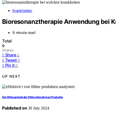
Krankheiten
Bioresonanztherapie Anwendung bei K
9 minute read
Total
0
Shares
Share
0
Tweet
0
Pin it
0
UP NEXT
Die Wirksamkeit der Fitline Abnehmen Produkte
Published on
30 July 2024