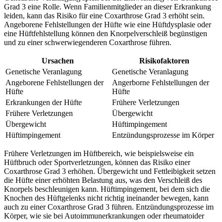
Grad 3 eine Rolle. Wenn Familienmitglieder an dieser Erkrankung
leiden, kann das Risiko für eine Coxarthrose Grad 3 erhöht sein.
Angeborene Fehlstellungen der Hüfte wie eine Hüftdysplasie oder
eine Hüftfehlstellung können den Knorpelverschleiß begünstigen
und zu einer schwerwiegenderen Coxarthrose führen.
Ursachen
Risikofaktoren
Genetische Veranlagung
Genetische Veranlagung
Angeborene Fehlstellungen der
Angerborne Fehlstellungen der
Hüfte
Hüfte
Erkrankungen der Hüfte
Frühere Verletzungen
Frühere Verletzungen
Übergewicht
Übergewicht
Hüftimpingement
Hüftimpingement
Entzündungsprozesse im Körper
Frühere Verletzungen im Hüftbereich, wie beispielsweise ein
Hüftbruch oder Sportverletzungen, können das Risiko einer
Coxarthrose Grad 3 erhöhen. Übergewicht und Fettleibigkeit setzen
die Hüfte einer erhöhten Belastung aus, was den Verschleiß des
Knorpels beschleunigen kann. Hüftimpingement, bei dem sich die
Knochen des Hüftgelenks nicht richtig ineinander bewegen, kann
auch zu einer Coxarthrose Grad 3 führen. Entzündungsprozesse im
Körper, wie sie bei Autoimmunerkrankungen oder rheumatoider