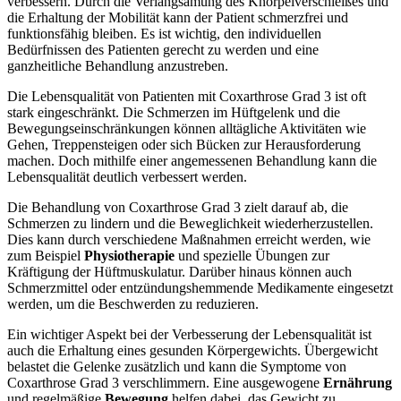
verbessern. Durch die Verlangsamung des Knorpelverschleißes und
die Erhaltung der Mobilität kann der Patient schmerzfrei und
funktionsfähig bleiben. Es ist wichtig, den individuellen
Bedürfnissen des Patienten gerecht zu werden und eine
ganzheitliche Behandlung anzustreben.
Die Lebensqualität von Patienten mit Coxarthrose Grad 3 ist oft
stark eingeschränkt. Die Schmerzen im Hüftgelenk und die
Bewegungseinschränkungen können alltägliche Aktivitäten wie
Gehen, Treppensteigen oder sich Bücken zur Herausforderung
machen. Doch mithilfe einer angemessenen Behandlung kann die
Lebensqualität deutlich verbessert werden.
Die Behandlung von Coxarthrose Grad 3 zielt darauf ab, die
Schmerzen zu lindern und die Beweglichkeit wiederherzustellen.
Dies kann durch verschiedene Maßnahmen erreicht werden, wie
zum Beispiel
Physiotherapie
und spezielle Übungen zur
Kräftigung der Hüftmuskulatur. Darüber hinaus können auch
Schmerzmittel oder entzündungshemmende Medikamente eingesetzt
werden, um die Beschwerden zu reduzieren.
Ein wichtiger Aspekt bei der Verbesserung der Lebensqualität ist
auch die Erhaltung eines gesunden Körpergewichts. Übergewicht
belastet die Gelenke zusätzlich und kann die Symptome von
Coxarthrose Grad 3 verschlimmern. Eine ausgewogene
Ernährung
und regelmäßige
Bewegung
helfen dabei, das Gewicht zu