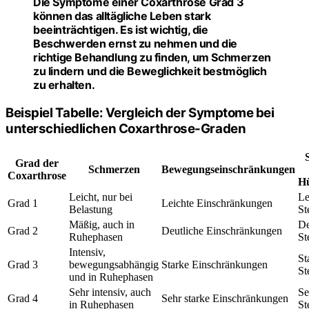
Die Symptome einer Coxarthrose Grad 3
können das alltägliche Leben stark
beeinträchtigen. Es ist wichtig, die
Beschwerden ernst zu nehmen und die
richtige Behandlung zu finden, um Schmerzen
zu lindern und die Beweglichkeit bestmöglich
zu erhalten.
Beispiel Tabelle: Vergleich der Symptome bei
unterschiedlichen Coxarthrose-Graden
Grad der
Schmerzen
Bewegungseinschränkungen
Coxarthrose
Hü
Leicht, nur bei
Le
Grad 1
Leichte Einschränkungen
Belastung
St
Mäßig, auch in
De
Grad 2
Deutliche Einschränkungen
Ruhephasen
St
Intensiv,
St
Grad 3
bewegungsabhängig
Starke Einschränkungen
St
und in Ruhephasen
Sehr intensiv, auch
Se
Grad 4
Sehr starke Einschränkungen
in Ruhephasen
St