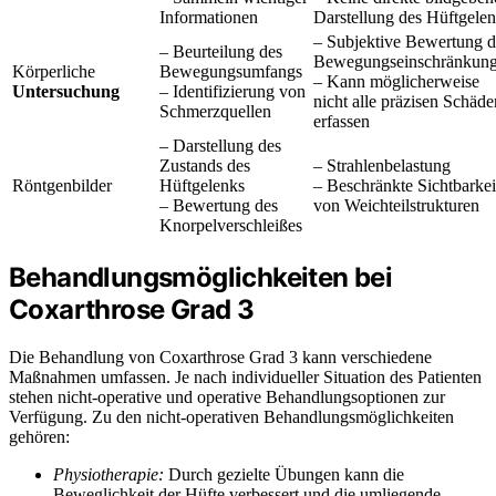
Informationen
Darstellung des Hüftgele
– Subjektive Bewertung d
– Beurteilung des
Bewegungseinschränkun
Körperliche
Bewegungsumfangs
– Kann möglicherweise
Untersuchung
– Identifizierung von
nicht alle präzisen Schäde
Schmerzquellen
erfassen
– Darstellung des
Zustands des
– Strahlenbelastung
Röntgenbilder
Hüftgelenks
– Beschränkte Sichtbarkei
– Bewertung des
von Weichteilstrukturen
Knorpelverschleißes
Behandlungsmöglichkeiten bei
Coxarthrose Grad 3
Die Behandlung von Coxarthrose Grad 3 kann verschiedene
Maßnahmen umfassen. Je nach individueller Situation des Patienten
stehen nicht-operative und operative Behandlungsoptionen zur
Verfügung. Zu den nicht-operativen Behandlungsmöglichkeiten
gehören:
Physiotherapie:
Durch gezielte Übungen kann die
Beweglichkeit der Hüfte verbessert und die umliegende