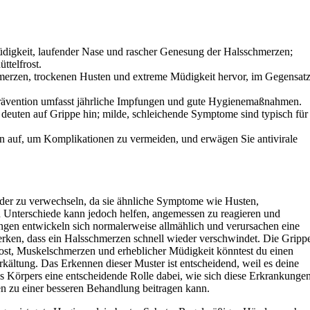
üdigkeit, laufender Nase und rascher Genesung der Halsschmerzen;
ttelfrost.
merzen, trockenen Husten und extreme Müdigkeit hervor, im Gegensat
eprävention umfasst jährliche Impfungen und gute Hygienemaßnahmen.
deuten auf Grippe hin; milde, schleichende Symptome sind typisch für
 auf, um Komplikationen zu vermeiden, und erwägen Sie antivirale
ander zu verwechseln, da sie ähnliche Symptome wie Husten,
n Unterschiede kann jedoch helfen, angemessen zu reagieren und
ngen entwickeln sich normalerweise allmählich und verursachen eine
rken, dass ein Halsschmerzen schnell wieder verschwindet. Die Gripp
elfrost, Muskelschmerzen und erheblicher Müdigkeit könntest du einen
kältung. Das Erkennen dieser Muster ist entscheidend, weil es deine
 Körpers eine entscheidende Rolle dabei, wie sich diese Erkrankunge
n zu einer besseren Behandlung beitragen kann.