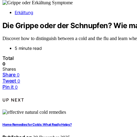
Erkältung
Die Grippe oder der Schnupfen? Wie m
Discover how to distinguish between a cold and the flu and learn when
5 minute read
Total
0
Shares
Share
0
Tweet
0
Pin it
0
UP NEXT
Home Remedies for Colds: What Really Helps?