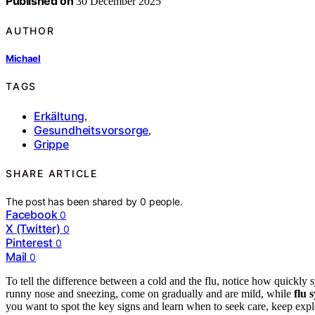
Published on
30 December 2025
AUTHOR
Michael
TAGS
Erkältung
,
Gesundheitsvorsorge
,
Grippe
SHARE ARTICLE
The post has been shared by
0
people.
Facebook
0
X (Twitter)
0
Pinterest
0
Mail
0
To tell the difference between a cold and the flu, notice how quickl
runny nose and sneezing, come on gradually and are mild, while
flu 
you want to spot the key signs and learn when to seek care, keep explo