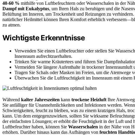
40-60 %
mithilfe von Luftbefeuchtern oder Wasserschalen in der N
Dampf mit Eukalyptus
, um Ihren Hals zu beruhigen und die Nasenw
Belüftung im Inneren, um Trockenheit und Reizungen zu verhindern.
natürlicher Heilmittel können Ihren Komfort erheblich verbessern—ble
zu atmen.
Wichtigste Erkenntnisse
Verwenden Sie einen Luftbefeuchter oder stellen Sie Wassersch
Innenraum aufrechtzuerhalten.
Trinken Sie warme Kräutertees und führen Sie Dampfinhalation
Vermeiden Sie längere Aufenthalte in trockener Innenraumluft 
Tragen Sie Schals oder Masken im Freien, um die Atemwege vor 
Überwachen Sie die Luftfeuchtigkeit im Innenraum mit einem
Während
kalter Jahreszeiten
kann
trockene Heizluft
Ihre Atemwege
Sie anfälliger für Unannehmlichkeiten und Infektionen werden. Wenn
Schwierigkeiten, feucht zu bleiben, was zu einem kratzigen Hals, tro
kann. Um dem entgegenzuwirken, sollten Sie wirksame Befeuchtun
der einfachsten Lösungen; er erhöht die Feuchtigkeit in der Luft und
Luftbefeuchter haben, können Sie
Wasserschalen
in der Nähe von He
erhöhen. Darüber hinaus kann das Aufhängen von
feuchten Handtü