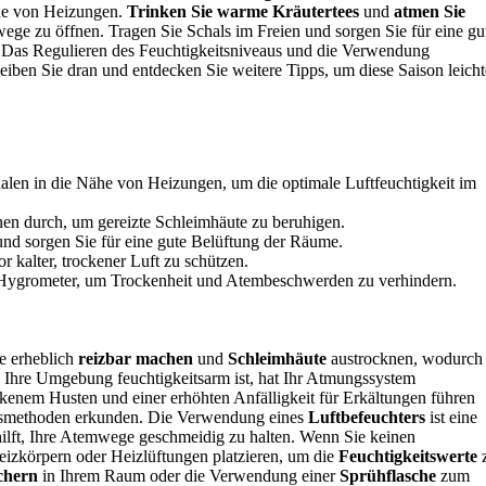
ähe von Heizungen.
Trinken Sie warme Kräutertees
und
atmen Sie
ege zu öffnen. Tragen Sie Schals im Freien und sorgen Sie für eine gu
 Das Regulieren des Feuchtigkeitsniveaus und die Verwendung
iben Sie dran und entdecken Sie weitere Tipps, um diese Saison leicht
alen in die Nähe von Heizungen, um die optimale Luftfeuchtigkeit im
en durch, um gereizte Schleimhäute zu beruhigen.
und sorgen Sie für eine gute Belüftung der Räume.
kalter, trockener Luft zu schützen.
 Hygrometer, um Trockenheit und Atembeschwerden zu verhindern.
 erheblich
reizbar machen
und
Schleimhäute
austrocknen, wodurch
 Ihre Umgebung feuchtigkeitsarm ist, hat Ihr Atmungssystem
ckenem Husten und einer erhöhten Anfälligkeit für Erkältungen führen
gsmethoden erkunden. Die Verwendung eines
Luftbefeuchters
ist eine
 hilft, Ihre Atemwege geschmeidig zu halten. Wenn Sie keinen
izkörpern oder Heizlüftungen platzieren, um die
Feuchtigkeitswerte
chern
in Ihrem Raum oder die Verwendung einer
Sprühflasche
zum