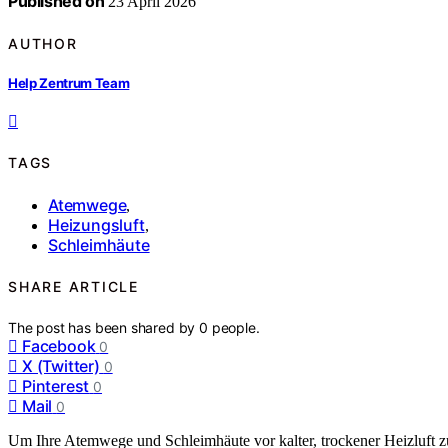
Published on
23 April 2026
AUTHOR
Help Zentrum Team
TAGS
Atemwege
,
Heizungsluft
,
Schleimhäute
SHARE ARTICLE
The post has been shared by
0
people.
Facebook
0
X (Twitter)
0
Pinterest
0
Mail
0
Um Ihre Atemwege und Schleimhäute vor kalter, trockener Heizluft z