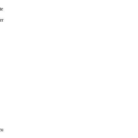
te
er
zu