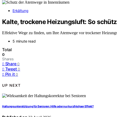
Erkältung
Kalte, trockene Heizungsluft: So schü
Effektive Wege zu finden, um Ihre Atemwege vor trockener Heizungsw
5 minute read
Total
0
Shares
Share
0
Tweet
0
Pin it
0
UP NEXT
Haltungsunterstützung für Senioren: Hilfe oder nur kurzfristiger Effekt?