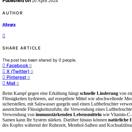
Published on
20 April 2024
AUTHOR
Allegra
SHARE ARTICLE
The post has been shared by
0
people.
Facebook
0
X (Twitter)
0
Pinterest
0
Mail
0
Beim Kampf gegen eine Erkältung hängt
schnelle Linderung
von ei
Flüssigkeiten hydrieren, auf rezeptfreie Mittel wie abschwellende M
sicherstellen, mit Salzwasser gurgeln und einen Luftbefeuchter verw
ausreichende Flüssigkeitszufuhr, die Verwendung eines Luftbefeuch
Verwendung von
immunstärkenden Lebensmitteln
wie Vitamin-C-r
Samen kann Ihr System stärken. Darüber hinaus können
natürliche H
des Kopfes während der Ruhezeit, Menthol-Salben und Kochsalzlösu