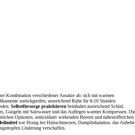
ner Kombination verschiedener Ansätze ab: sich mit warmen
edikamente zurückgreifen, ausreichend Ruhe für 8-10 Stunden
enden.
Selbstfürsorge praktizieren
beinhaltet ausreichend Schlaf,
ters, Gurgeln mit Salzwasser und das Auflegen warmer Kompressen. Di
eichen Optionen, antioxidativ wirkenden Beeren und nährstoffreichen
eilmittel
wie Honig bei Halsschmerzen, Dampfinhalation, das Anheb
ngstropfen Linderung verschaffen.