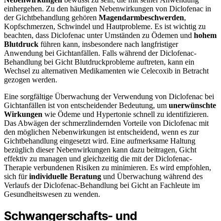
einhergehen. Zu den häufigen Nebenwirkungen von Diclofenac in
der Gichtbehandlung gehören
Magendarmbeschwerden
,
Kopfschmerzen, Schwindel und Hautprobleme. Es ist wichtig zu
beachten, dass Diclofenac unter Umständen zu Ödemen und
hohem
Blutdruck
führen kann, insbesondere nach langfristiger
Anwendung bei Gichtanfällen. Falls während der Diclofenac-
Behandlung bei Gicht Blutdruckprobleme auftreten, kann ein
Wechsel zu alternativen Medikamenten wie Celecoxib in Betracht
gezogen werden.
Eine sorgfältige Überwachung der Verwendung von Diclofenac bei
Gichtanfällen ist von entscheidender Bedeutung, um
unerwünschte
Wirkungen
wie Ödeme und Hypertonie schnell zu identifizieren.
Das Abwägen der schmerzlindernden Vorteile von Diclofenac mit
den möglichen Nebenwirkungen ist entscheidend, wenn es zur
Gichtbehandlung eingesetzt wird. Eine aufmerksame Haltung
bezüglich dieser Nebenwirkungen kann dazu beitragen, Gicht
effektiv zu managen und gleichzeitig die mit der Diclofenac-
Therapie verbundenen Risiken zu minimieren. Es wird empfohlen,
sich für
individuelle Beratung
und Überwachung während des
Verlaufs der Diclofenac-Behandlung bei Gicht an Fachleute im
Gesundheitswesen zu wenden.
Schwangerschafts- und