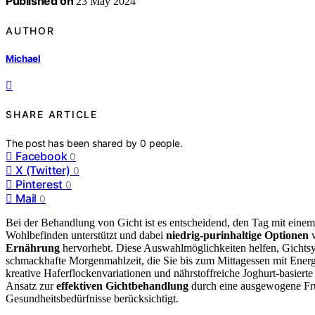
Published on
23 May 2024
AUTHOR
Michael
SHARE ARTICLE
The post has been shared by
0
people.
Facebook
0
X (Twitter)
0
Pinterest
0
Mail
0
Bei der Behandlung von Gicht ist es entscheidend, den Tag mit eine
Wohlbefinden unterstützt und dabei
niedrig-purinhaltige Optionen
w
Ernährung
hervorhebt. Diese Auswahlmöglichkeiten helfen, Gichtsym
schmackhafte Morgenmahlzeit, die Sie bis zum Mittagessen mit Energi
kreative Haferflockenvariationen und nährstoffreiche Joghurt-basierte
Ansatz zur
effektiven Gichtbehandlung
durch eine ausgewogene Frühs
Gesundheitsbedürfnisse berücksichtigt.