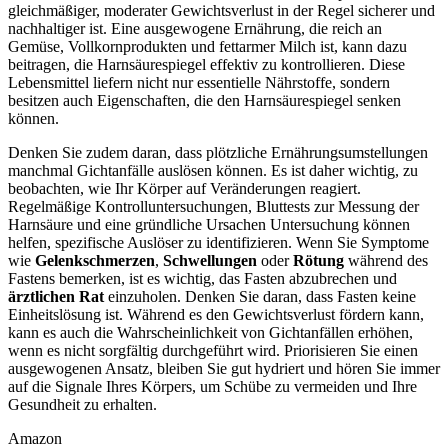
gleichmäßiger, moderater Gewichtsverlust in der Regel sicherer und
nachhaltiger ist. Eine ausgewogene Ernährung, die reich an
Gemüse, Vollkornprodukten und fettarmer Milch ist, kann dazu
beitragen, die Harnsäurespiegel effektiv zu kontrollieren. Diese
Lebensmittel liefern nicht nur essentielle Nährstoffe, sondern
besitzen auch Eigenschaften, die den Harnsäurespiegel senken
können.
Denken Sie zudem daran, dass plötzliche Ernährungsumstellungen
manchmal Gichtanfälle auslösen können. Es ist daher wichtig, zu
beobachten, wie Ihr Körper auf Veränderungen reagiert.
Regelmäßige Kontrolluntersuchungen, Bluttests zur Messung der
Harnsäure und eine gründliche Ursachen Untersuchung können
helfen, spezifische Auslöser zu identifizieren. Wenn Sie Symptome
wie
Gelenkschmerzen
,
Schwellungen
oder
Rötung
während des
Fastens bemerken, ist es wichtig, das Fasten abzubrechen und
ärztlichen Rat
einzuholen. Denken Sie daran, dass Fasten keine
Einheitslösung ist. Während es den Gewichtsverlust fördern kann,
kann es auch die Wahrscheinlichkeit von Gichtanfällen erhöhen,
wenn es nicht sorgfältig durchgeführt wird. Priorisieren Sie einen
ausgewogenen Ansatz, bleiben Sie gut hydriert und hören Sie immer
auf die Signale Ihres Körpers, um Schübe zu vermeiden und Ihre
Gesundheit zu erhalten.
Amazon