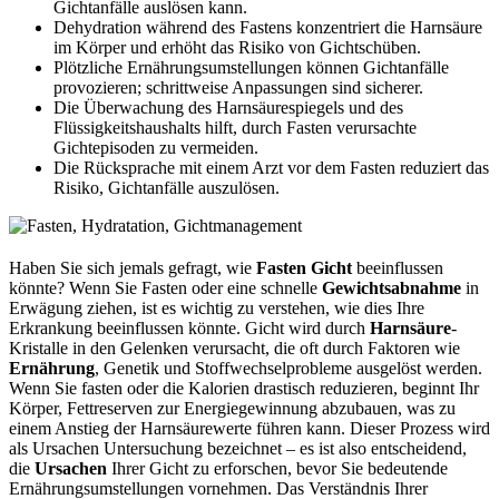
Gichtanfälle auslösen kann.
Dehydration während des Fastens konzentriert die Harnsäure
im Körper und erhöht das Risiko von Gichtschüben.
Plötzliche Ernährungsumstellungen können Gichtanfälle
provozieren; schrittweise Anpassungen sind sicherer.
Die Überwachung des Harnsäurespiegels und des
Flüssigkeitshaushalts hilft, durch Fasten verursachte
Gichtepisoden zu vermeiden.
Die Rücksprache mit einem Arzt vor dem Fasten reduziert das
Risiko, Gichtanfälle auszulösen.
Haben Sie sich jemals gefragt, wie
Fasten
Gicht
beeinflussen
könnte? Wenn Sie Fasten oder eine schnelle
Gewichtsabnahme
in
Erwägung ziehen, ist es wichtig zu verstehen, wie dies Ihre
Erkrankung beeinflussen könnte. Gicht wird durch
Harnsäure
-
Kristalle in den Gelenken verursacht, die oft durch Faktoren wie
Ernährung
, Genetik und Stoffwechselprobleme ausgelöst werden.
Wenn Sie fasten oder die Kalorien drastisch reduzieren, beginnt Ihr
Körper, Fettreserven zur Energiegewinnung abzubauen, was zu
einem Anstieg der Harnsäurewerte führen kann. Dieser Prozess wird
als Ursachen Untersuchung bezeichnet – es ist also entscheidend,
die
Ursachen
Ihrer Gicht zu erforschen, bevor Sie bedeutende
Ernährungsumstellungen vornehmen. Das Verständnis Ihrer