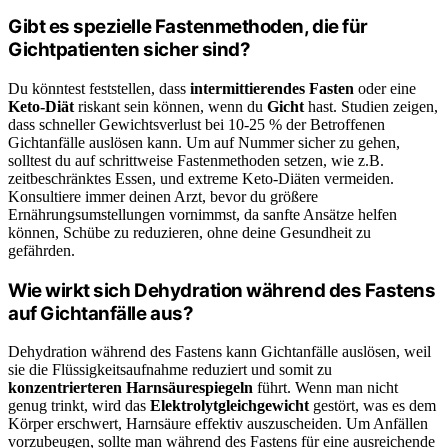
Gibt es spezielle Fastenmethoden, die für
Gichtpatienten sicher sind?
Du könntest feststellen, dass
intermittierendes Fasten
oder eine
Keto-Diät
riskant sein können, wenn du
Gicht
hast. Studien zeigen,
dass schneller Gewichtsverlust bei 10-25 % der Betroffenen
Gichtanfälle auslösen kann. Um auf Nummer sicher zu gehen,
solltest du auf schrittweise Fastenmethoden setzen, wie z.B.
zeitbeschränktes Essen, und extreme Keto-Diäten vermeiden.
Konsultiere immer deinen Arzt, bevor du größere
Ernährungsumstellungen vornimmst, da sanfte Ansätze helfen
können, Schübe zu reduzieren, ohne deine Gesundheit zu
gefährden.
Wie wirkt sich Dehydration während des Fastens
auf Gichtanfälle aus?
Dehydration während des Fastens kann Gichtanfälle auslösen, weil
sie die Flüssigkeitsaufnahme reduziert und somit zu
konzentrierteren Harnsäurespiegeln
führt. Wenn man nicht
genug trinkt, wird das
Elektrolytgleichgewicht
gestört, was es dem
Körper erschwert, Harnsäure effektiv auszuscheiden. Um Anfällen
vorzubeugen, sollte man während des Fastens für eine ausreichende