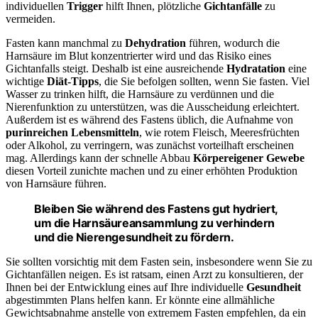
individuellen
Trigger
hilft Ihnen, plötzliche
Gichtanfälle
zu
vermeiden.
Fasten kann manchmal zu
Dehydration
führen, wodurch die
Harnsäure im Blut konzentrierter wird und das Risiko eines
Gichtanfalls steigt. Deshalb ist eine ausreichende
Hydratation
eine
wichtige
Diät-Tipps
, die Sie befolgen sollten, wenn Sie fasten. Viel
Wasser zu trinken hilft, die Harnsäure zu verdünnen und die
Nierenfunktion zu unterstützen, was die Ausscheidung erleichtert.
Außerdem ist es während des Fastens üblich, die Aufnahme von
purinreichen Lebensmitteln
, wie rotem Fleisch, Meeresfrüchten
oder Alkohol, zu verringern, was zunächst vorteilhaft erscheinen
mag. Allerdings kann der schnelle Abbau
Körpereigener Gewebe
diesen Vorteil zunichte machen und zu einer erhöhten Produktion
von Harnsäure führen.
Bleiben Sie während des Fastens gut hydriert,
um die Harnsäureansammlung zu verhindern
und die Nierengesundheit zu fördern.
Sie sollten vorsichtig mit dem Fasten sein, insbesondere wenn Sie zu
Gichtanfällen neigen. Es ist ratsam, einen Arzt zu konsultieren, der
Ihnen bei der Entwicklung eines auf Ihre individuelle
Gesundheit
abgestimmten Plans helfen kann. Er könnte eine allmähliche
Gewichtsabnahme anstelle von extremem Fasten empfehlen, da ein