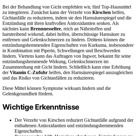
Bei der Behandlung von Gicht empfehlen wir, fünf Top-Hausmittel
zu integrieren. Zunächst kann der Verzehr von
Kirschen
helfen,
Gichtanfälle zu reduzieren, indem sie den Harnsäurespiegel und die
Entzündung mit ihren kraftvollen Antioxidantien senken. Als
nächstes kann
Brennnesseltee
, reich an Nährstoffen und
harntreibend wirkend, dabei helfen, überschüssige Harnsäure zu
entfernen und Gelenkschmerzen zu lindern. Drittens können die
entzündungshemmenden Eigenschaften von Kurkuma, insbesondere
in Kombination mit Piperin, Schwellungen und Beschwerden
lindern. Viertens kann das Auftragen von Ingwer, bekannt für seine
entzündungshemmende Wirkung, Gelenkschmerzen im
Zusammenhang mit Gicht lindern. Schließlich kann eine Erhöhung
der
Vitamin C-Zufuhr
helfen, den Harnsäurespiegel auszugleichen
und das Risiko von Gichtanfällen zu reduzieren.
Diese Mittel können Symptome wirksam lindern und die
Gelenkgesundheit fördern.
Wichtige Erkenntnisse
Der Verzehr von Kirschen reduziert Gichtanfälle aufgrund der
enthaltenen Antioxidantien und entzündungshemmenden
Eigenschaften.