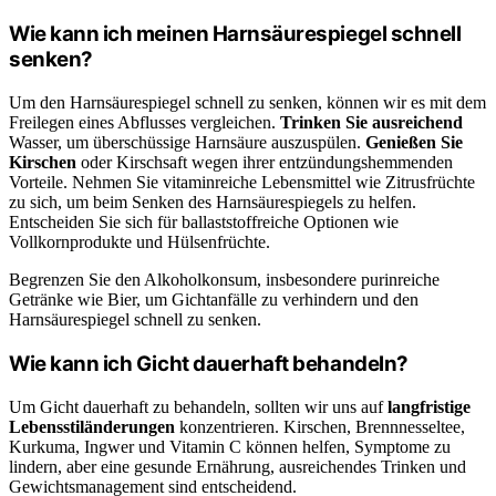
Wie kann ich meinen Harnsäurespiegel schnell
senken?
Um den Harnsäurespiegel schnell zu senken, können wir es mit dem
Freilegen eines Abflusses vergleichen.
Trinken Sie ausreichend
Wasser, um überschüssige Harnsäure auszuspülen.
Genießen Sie
Kirschen
oder Kirschsaft wegen ihrer entzündungshemmenden
Vorteile. Nehmen Sie vitaminreiche Lebensmittel wie Zitrusfrüchte
zu sich, um beim Senken des Harnsäurespiegels zu helfen.
Entscheiden Sie sich für ballaststoffreiche Optionen wie
Vollkornprodukte und Hülsenfrüchte.
Begrenzen Sie den Alkoholkonsum, insbesondere purinreiche
Getränke wie Bier, um Gichtanfälle zu verhindern und den
Harnsäurespiegel schnell zu senken.
Wie kann ich Gicht dauerhaft behandeln?
Um Gicht dauerhaft zu behandeln, sollten wir uns auf
langfristige
Lebensstiländerungen
konzentrieren. Kirschen, Brennnesseltee,
Kurkuma, Ingwer und Vitamin C können helfen, Symptome zu
lindern, aber eine gesunde Ernährung, ausreichendes Trinken und
Gewichtsmanagement sind entscheidend.