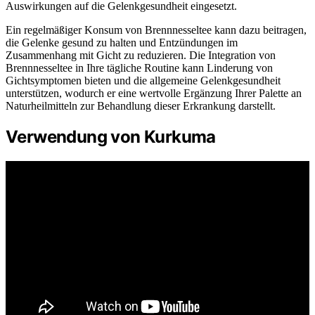
Auswirkungen auf die Gelenkgesundheit eingesetzt.
Ein regelmäßiger Konsum von Brennnesseltee kann dazu beitragen,
die Gelenke gesund zu halten und Entzündungen im
Zusammenhang mit Gicht zu reduzieren. Die Integration von
Brennnesseltee in Ihre tägliche Routine kann Linderung von
Gichtsymptomen bieten und die allgemeine Gelenkgesundheit
unterstützen, wodurch er eine wertvolle Ergänzung Ihrer Palette an
Naturheilmitteln zur Behandlung dieser Erkrankung darstellt.
Verwendung von Kurkuma