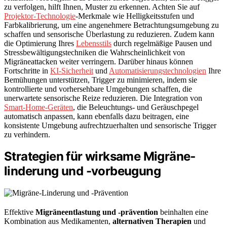
zu verfolgen, hilft Ihnen, Muster zu erkennen. Achten Sie auf
Projektor-Technologie
-Merkmale wie Helligkeitsstufen und
Farbkalibrierung, um eine angenehmere Betrachtungsumgebung zu
schaffen und sensorische Überlastung zu reduzieren. Zudem kann
die Optimierung Ihres
Lebensstils
durch regelmäßige Pausen und
Stressbewältigungstechniken die Wahrscheinlichkeit von
Migräneattacken weiter verringern. Darüber hinaus können
Fortschritte in
KI-Sicherheit
und
Automatisierungstechnologien
Ihre
Bemühungen unterstützen, Trigger zu minimieren, indem sie
kontrollierte und vorhersehbare Umgebungen schaffen, die
unerwartete sensorische Reize reduzieren. Die Integration von
Smart-Home-Geräten
, die Beleuchtungs- und Geräuschpegel
automatisch anpassen, kann ebenfalls dazu beitragen, eine
konsistente Umgebung aufrechtzuerhalten und sensorische Trigger
zu verhindern.
Strategien für wirksame Migräne­
linderung und -vorbeugung
Effektive
Migräneentlastung und -prävention
beinhalten eine
Kombination aus Medikamenten,
alternativen Therapien
und