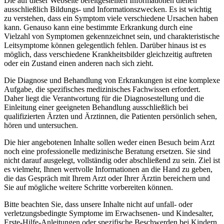
Die auf dieser Webseite bereitgestellten Informationen dienen
ausschließlich Bildungs- und Informationszwecken. Es ist wichtig
zu verstehen, dass ein Symptom viele verschiedene Ursachen haben
kann. Genauso kann eine bestimmte Erkrankung durch eine
Vielzahl von Symptomen gekennzeichnet sein, und charakteristische
Leitsymptome können gelegentlich fehlen. Darüber hinaus ist es
möglich, dass verschiedene Krankheitsbilder gleichzeitig auftreten
oder ein Zustand einen anderen nach sich zieht.
Die Diagnose und Behandlung von Erkrankungen ist eine komplexe
Aufgabe, die spezifisches medizinisches Fachwissen erfordert.
Daher liegt die Verantwortung für die Diagnosestellung und die
Einleitung einer geeigneten Behandlung ausschließlich bei
qualifizierten Ärzten und Ärztinnen, die Patienten persönlich sehen,
hören und untersuchen.
Die hier angebotenen Inhalte sollen weder einen Besuch beim Arzt
noch eine professionelle medizinische Beratung ersetzen. Sie sind
nicht darauf ausgelegt, vollständig oder abschließend zu sein. Ziel ist
es vielmehr, Ihnen wertvolle Informationen an die Hand zu geben,
die das Gespräch mit Ihrem Arzt oder Ihrer Ärztin bereichern und
Sie auf mögliche weitere Schritte vorbereiten können.
Bitte beachten Sie, dass unsere Inhalte nicht auf unfall- oder
verletzungsbedingte Symptome im Erwachsenen- und Kindesalter,
Erste-Hilfe-Anleitungen oder spezifische Beschwerden bei Kindern