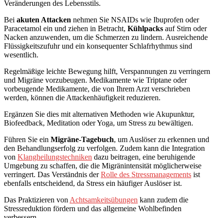
Veränderungen des Lebensstils.
Bei
akuten Attacken
nehmen Sie NSAIDs wie Ibuprofen oder
Paracetamol ein und ziehen in Betracht,
Kühlpacks
auf Stirn oder
Nacken anzuwenden, um die Schmerzen zu lindern. Ausreichende
Flüssigkeitszufuhr und ein konsequenter Schlafrhythmus sind
wesentlich.
Regelmäßige leichte Bewegung hilft, Verspannungen zu verringern
und Migräne vorzubeugen. Medikamente wie Triptane oder
vorbeugende Medikamente, die von Ihrem Arzt verschrieben
werden, können die Attackenhäufigkeit reduzieren.
Ergänzen Sie dies mit alternativen Methoden wie Akupunktur,
Biofeedback, Meditation oder Yoga, um Stress zu bewältigen.
Führen Sie ein
Migräne-Tagebuch
, um Auslöser zu erkennen und
den Behandlungserfolg zu verfolgen. Zudem kann die Integration
von
Klangheilungstechniken
dazu beitragen, eine beruhigende
Umgebung zu schaffen, die die Migränintensität möglicherweise
verringert. Das Verständnis der
Rolle des Stressmanagements
ist
ebenfalls entscheidend, da Stress ein häufiger Auslöser ist.
Das Praktizieren von
Achtsamkeitsübungen
kann zudem die
Stressreduktion fördern und das allgemeine Wohlbefinden
verbessern.