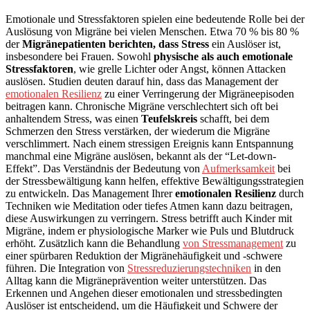
Emotionale und Stressfaktoren spielen eine bedeutende Rolle bei der
Auslösung von Migräne bei vielen Menschen. Etwa 70 % bis 80 %
der
Migränepatienten berichten, dass Stress
ein Auslöser ist,
insbesondere bei Frauen. Sowohl
physische als auch emotionale
Stressfaktoren
, wie grelle Lichter oder Angst, können Attacken
auslösen. Studien deuten darauf hin, dass das Management der
emotionalen Resilienz
zu einer Verringerung der Migräneepisoden
beitragen kann. Chronische Migräne verschlechtert sich oft bei
anhaltendem Stress, was einen
Teufelskreis
schafft, bei dem
Schmerzen den Stress verstärken, der wiederum die Migräne
verschlimmert. Nach einem stressigen Ereignis kann Entspannung
manchmal eine Migräne auslösen, bekannt als der “Let-down-
Effekt”. Das Verständnis der Bedeutung von
Aufmerksamkeit
bei
der Stressbewältigung kann helfen, effektive Bewältigungsstrategien
zu entwickeln. Das Management Ihrer
emotionalen Resilienz
durch
Techniken wie Meditation oder tiefes Atmen kann dazu beitragen,
diese Auswirkungen zu verringern. Stress betrifft auch Kinder mit
Migräne, indem er physiologische Marker wie Puls und Blutdruck
erhöht. Zusätzlich kann die Behandlung
von Stressmanagement
zu
einer spürbaren Reduktion der Migränehäufigkeit und -schwere
führen. Die Integration von
Stressreduzierungstechniken
in den
Alltag kann die Migräneprävention weiter unterstützen. Das
Erkennen und Angehen dieser emotionalen und stressbedingten
Auslöser ist entscheidend, um die Häufigkeit und Schwere der