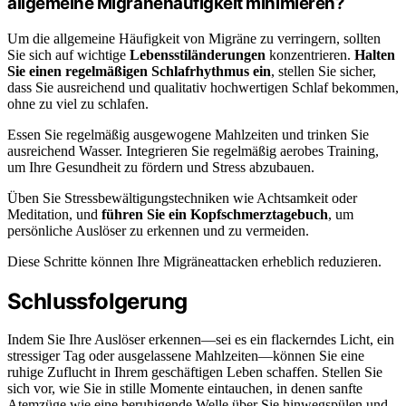
allgemeine Migränehäufigkeit minimieren?
Um die allgemeine Häufigkeit von Migräne zu verringern, sollten
Sie sich auf wichtige
Lebensstiländerungen
konzentrieren.
Halten
Sie einen regelmäßigen Schlafrhythmus ein
, stellen Sie sicher,
dass Sie ausreichend und qualitativ hochwertigen Schlaf bekommen,
ohne zu viel zu schlafen.
Essen Sie regelmäßig ausgewogene Mahlzeiten und trinken Sie
ausreichend Wasser. Integrieren Sie regelmäßig aerobes Training,
um Ihre Gesundheit zu fördern und Stress abzubauen.
Üben Sie Stressbewältigungstechniken wie Achtsamkeit oder
Meditation, und
führen Sie ein Kopfschmerztagebuch
, um
persönliche Auslöser zu erkennen und zu vermeiden.
Diese Schritte können Ihre Migräneattacken erheblich reduzieren.
Schlussfolgerung
Indem Sie Ihre Auslöser erkennen—sei es ein flackerndes Licht, ein
stressiger Tag oder ausgelassene Mahlzeiten—können Sie eine
ruhige Zuflucht in Ihrem geschäftigen Leben schaffen. Stellen Sie
sich vor, wie Sie in stille Momente eintauchen, in denen sanfte
Atemzüge wie eine beruhigende Welle über Sie hinwegspülen und