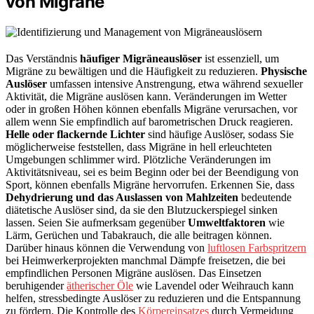
von Migräne
Das Verständnis
häufiger Migräneauslöser
ist essenziell, um
Migräne zu bewältigen und die Häufigkeit zu reduzieren.
Physische
Auslöser
umfassen intensive Anstrengung, etwa während sexueller
Aktivität, die Migräne auslösen kann. Veränderungen im Wetter
oder in großen Höhen können ebenfalls Migräne verursachen, vor
allem wenn Sie empfindlich auf barometrischen Druck reagieren.
Helle oder flackernde Lichter
sind häufige Auslöser, sodass Sie
möglicherweise feststellen, dass Migräne in hell erleuchteten
Umgebungen schlimmer wird. Plötzliche Veränderungen im
Aktivitätsniveau, sei es beim Beginn oder bei der Beendigung von
Sport, können ebenfalls Migräne hervorrufen. Erkennen Sie, dass
Dehydrierung und das Auslassen von Mahlzeiten
bedeutende
diätetische Auslöser sind, da sie den Blutzuckerspiegel sinken
lassen. Seien Sie aufmerksam gegenüber
Umweltfaktoren
wie
Lärm, Gerüchen und Tabakrauch, die alle beitragen können.
Darüber hinaus können die Verwendung von
luftlosen Farbspritzern
bei Heimwerkerprojekten manchmal Dämpfe freisetzen, die bei
empfindlichen Personen Migräne auslösen. Das Einsetzen
beruhigender
ätherischer Öle
wie Lavendel oder Weihrauch kann
helfen, stressbedingte Auslöser zu reduzieren und die Entspannung
zu fördern. Die Kontrolle des
Körpereinsatzes
durch Vermeidung