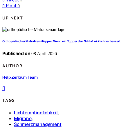
Pin it
0
UP NEXT
Orthopädischer Matratzen-Topper: Wenn ein Topper den Schlaf wirklich verbessert
Published on
08 April 2026
AUTHOR
Help Zentrum Team
TAGS
Lichtempfindlichkeit
,
Migräne
,
Schmerzmanagement