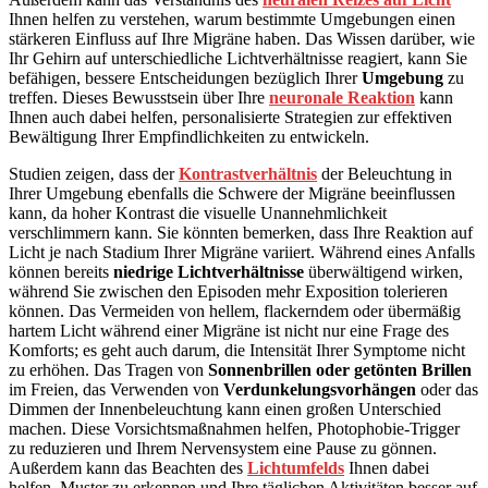
Ihnen helfen zu verstehen, warum bestimmte Umgebungen einen
stärkeren Einfluss auf Ihre Migräne haben. Das Wissen darüber, wie
Ihr Gehirn auf unterschiedliche Lichtverhältnisse reagiert, kann Sie
befähigen, bessere Entscheidungen bezüglich Ihrer
Umgebung
zu
treffen. Dieses Bewusstsein über Ihre
neuronale Reaktion
kann
Ihnen auch dabei helfen, personalisierte Strategien zur effektiven
Bewältigung Ihrer Empfindlichkeiten zu entwickeln.
Studien zeigen, dass der
Kontrastverhältnis
der Beleuchtung in
Ihrer Umgebung ebenfalls die Schwere der Migräne beeinflussen
kann, da hoher Kontrast die visuelle Unannehmlichkeit
verschlimmern kann. Sie könnten bemerken, dass Ihre Reaktion auf
Licht je nach Stadium Ihrer Migräne variiert. Während eines Anfalls
können bereits
niedrige Lichtverhältnisse
überwältigend wirken,
während Sie zwischen den Episoden mehr Exposition tolerieren
können. Das Vermeiden von hellem, flackerndem oder übermäßig
hartem Licht während einer Migräne ist nicht nur eine Frage des
Komforts; es geht auch darum, die Intensität Ihrer Symptome nicht
zu erhöhen. Das Tragen von
Sonnenbrillen oder getönten Brillen
im Freien, das Verwenden von
Verdunkelungsvorhängen
oder das
Dimmen der Innenbeleuchtung kann einen großen Unterschied
machen. Diese Vorsichtsmaßnahmen helfen, Photophobie-Trigger
zu reduzieren und Ihrem Nervensystem eine Pause zu gönnen.
Außerdem kann das Beachten des
Lichtumfelds
Ihnen dabei
helfen, Muster zu erkennen und Ihre täglichen Aktivitäten besser auf