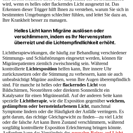
wird, wenn es helles oder flackerndes Licht ausgesetzt ist. Das
Erkennen dieser Trigger hilft Ihnen zu verstehen, warum Sie sich in
bestimmten Umgebungen schlechter fühlen, und leitet Sie dazu an,
Ihre Krankheit besser zu managen.
Helles Licht kann Migräne auslösen oder
verschlimmern, indem es Ihr Nervensystem
überreizt und die Lichtempfindlichkeit erhöht.
Lichttherapiewirkungen, die häufig zur Behandlung verschiedener
Stimmungs- und Schlafstörungen eingesetzt werden, können für
Migränepatienten ziemlich zweischneidig sein. Während
kontrollierte
Lichtexposition
helfen kann, Ihre innere Uhr
zurückzusetzen oder die Stimmung zu verbessern, kann sie auch
unbeabsichtigt Migräne auslösen, wenn Ihre Augen überempfindlich
sind. Für manche ist helles oder
flackerndes Licht
von
Bildschirmen, Neonröhren oder direktem Sonnenlicht ein
Katalysator für einen Migräneanfall. Auf der anderen Seite kann
spezielle
Lichttherapie
, wie die Exposition gegenüber
weichem,
gedämpftem oder bernsteinfarbenem Licht
, manchmal
Symptome lindern oder die Häufigkeit der Anfälle verringern. Es
geht darum, das richtige Gleichgewicht zu finden—zu viel Licht
oder die falsche Art kann Ihren Zustand verschlimmern, während
sorgfältig kontrollierte Exposition Erleichterung bringen könnte.
Außerdem kann das Verständnis des
neuralen Reizes auf Licht