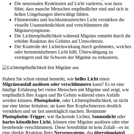
Die neuronalen Reaktionen auf Licht variieren, was dazu
führt, dass manche Menschen empfindlicher sind und sich in
hellen Umgebungen überwältigt fühlen.
Flimmerndes und hochkontrastreiches Licht verstärken die
visuelle Unannehmlichkeit und verschlimmern die
Migränesymptome.
Die Lichtempfindlichkeit während Migräne entsteht durch die
erhöhte Reaktion des Gehirns auf Umweltreize.
Die Kontrolle der Lichteinwirkung durch gedimmtes, weiches
oder bernsteinfarbenes Licht hilft, Überwältigung zu
verringern und die Schwere der Migräne zu reduzieren.
Haben Sie schon einmal bemerkt, wie
helles Licht
einen
Migräneanfall auslösen oder verschlimmern
kann? Es ist eine
häufige Erfahrung bei vielen Menschen mit Migräne und zeigt, wie
empfindlich Ihre Augen und Ihr Gehirn während eines Anfalls
werden können.
Photophobie
, oder Lichtempfindlichkeit, ist nicht
nur eine kleine Irritation; sie kann Ihre Kopfschmerzen deutlich
verstärken und sie fast unerträglich machen. Bestimmte
Photophobie-Trigger
, wie flackernde Lichter,
Sonnenlicht
oder
hartes künstliches Licht
, können eine Migräne auslösen oder eine
bestehende verschlimmern. Diese Sensibilität ist kein Zufall—es ist
eine direkte Reaktion Ihres
Nervensystems
, das
überstimulated