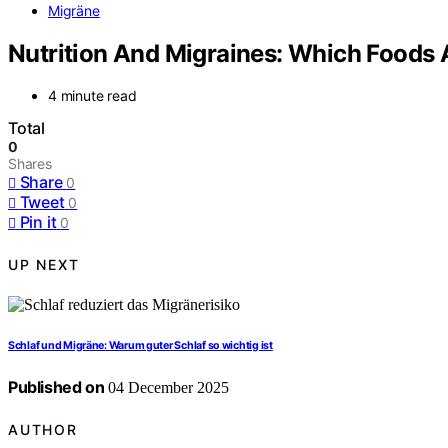
Migräne
Nutrition And Migraines: Which Foods
4 minute read
Total
0
Shares
Share
0
Tweet
0
Pin it
0
UP NEXT
Schlaf und Migräne: Warum guter Schlaf so wichtig ist
Published on
04 December 2025
AUTHOR