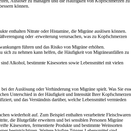
elfen, Auslöser zu managen und die Häufigkeit von Kopfschmerzen zu
rbessern können.
dukte enthalten Nitrate oder Histamine, die Migräne auslösen können.
efäßverengung oder -erweiterung verursachen, was zu Kopfschmerzen
hwankungen führen und das Risiko von Migräne erhöhen.
 zu sich zu nehmen kann helfen, die Häufigkeit von Migräneanfällen zu
r sind Alkohol, bestimmte Käsesorten sowie Lebensmittel mit vielen
e bei der Auslösung oder Verhinderung von Migräne spielt. Was Sie ess
chen Unterschied in der Häufigkeit und Intensität Ihrer Kopfschmerzen
fiziert, und das Verständnis darüber, welche Lebensmittel vermieden
auchen wiederholt auf. Zum Beispiel enthalten verarbeitete Fleischwaren
trite, die Blutgefäße erweitern und bei sensiblen Personen Migräne
eifte Käsesorten, fermentierte Produkte und bestimmte Weinsorten
er beeinträchtigen. Weitere häufige Trigger-Lebensmittel sind