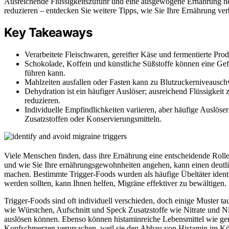
Ausreichende Flüssigkeitszufuhr und eine ausgewogene Ernährung h
reduzieren – entdecken Sie weitere Tipps, wie Sie Ihre Ernährung ve
Key Takeaways
Verarbeitete Fleischwaren, gereifter Käse und fermentierte Pro
Schokolade, Koffein und künstliche Süßstoffe können eine G
führen kann.
Mahlzeiten ausfallen oder Fasten kann zu Blutzuckerniveausc
Dehydration ist ein häufiger Auslöser; ausreichend Flüssigkeit
reduzieren.
Individuelle Empfindlichkeiten variieren, aber häufige Auslöse
Zusatzstoffen oder Konservierungsmitteln.
Viele Menschen finden, dass ihre Ernährung eine entscheidende Roll
und wie Sie Ihre ernährungsgewohnheiten angehen, kann einen deutli
machen. Bestimmte Trigger-Foods wurden als häufige Übeltäter identi
werden sollten, kann Ihnen helfen, Migräne effektiver zu bewältigen.
Trigger-Foods sind oft individuell verschieden, doch einige Muster t
wie Würstchen, Aufschnitt und Speck Zusatzstoffe wie Nitrate und Ni
auslösen können. Ebenso können histaminreiche Lebensmittel wie ger
Kopfschmerzen verursachen, weil sie den Abbau von Histamin im Körp