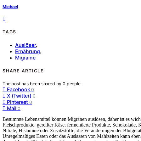
Michael
TAGS
Auslöser
,
Ernährung
,
Migraine
SHARE ARTICLE
The post has been shared by
0
people.
Facebook
0
X (Twitter)
0
Pinterest
0
Mail
0
Bestimmte Lebensmittel können Migränen auslösen, daher ist es wicht
Fleischprodukte, gereifter Käse, fermentierte Produkte, Schokolade, 
Nitrate, Histamine oder Zusatzstoffe, die Veränderungen der Blutge
Unregelmäßiges Essen oder das Auslassen von Mahlzeiten kann ebenfa