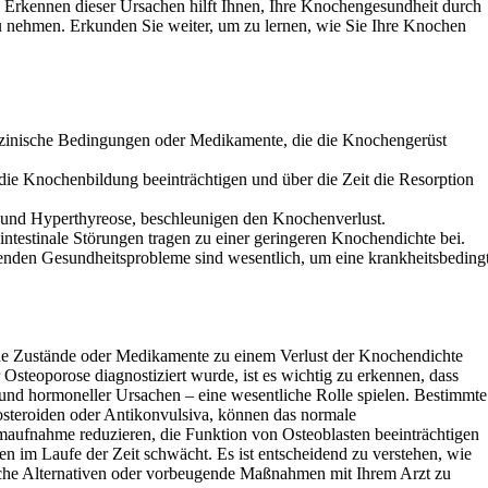
Erkennen dieser Ursachen hilft Ihnen, Ihre Knochengesundheit durch
nehmen. Erkunden Sie weiter, um zu lernen, wie Sie Ihre Knochen
izinische Bedingungen oder Medikamente, die die Knochengerüst
ie Knochenbildung beeinträchtigen und über die Zeit die Resorption
 und Hyperthyreose, beschleunigen den Knochenverlust.
ntestinale Störungen tragen zu einer geringeren Knochendichte bei.
den Gesundheitsprobleme sind wesentlich, um eine krankheitsbeding
che Zustände oder Medikamente zu einem Verlust der Knochendichte
Osteoporose diagnostiziert wurde, ist es wichtig zu erkennen, dass
nd hormoneller Ursachen – eine wesentliche Rolle spielen. Bestimmte
steroiden oder Antikonvulsiva, können das normale
aufnahme reduzieren, die Funktion von Osteoblasten beeinträchtigen
 im Laufe der Zeit schwächt. Es ist entscheidend zu verstehen, wie
che Alternativen oder vorbeugende Maßnahmen mit Ihrem Arzt zu