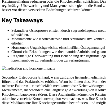
Kalziumaufnahme reduzieren oder die Knochenzellen schädigen. Das 
regelmäßige Überwachung und Managementstrategien in die Hand zu 
besser vor diesen versteckten Bedrohungen schützen können.
Key Takeaways
Sekundärer Osteoporose entsteht durch zugrundeliegende med
schwächen.
Medikamente wie Kortikosteroide und Antikonvulsiva können d
erhöhen.
Hormonelle Ungleichgewichte, einschließlich Östrogenmangel
Chronische Erkrankungen wie rheumatoide Arthritis und gastroi
Regelmäßige Überwachung und Behandlung der zugrundeliegen
Knochenabbau zu verhindern oder zu verlangsamen.
Secondary Osteoporose tritt auf, wenn zugrunde liegende medizinis
führen und das Frakturrisiko erhöhen. Wenn bei Ihnen diese Form der 
mehrere Faktoren – einschließlich medikamentöser Nebenwirkungen u
Medikamente, insbesondere eine langfristige Anwendung von Kortiko
Knochenumbauprozess stören. Diese Arzneimittel können die Kalzium
oder eine vermehrte Knochenresorption verursachen, was Ihre Knochen
diese Medikamente Ihre Knochengesundheit beeinflussen, und mögli