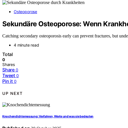
Osteoporose
Sekundäre Osteoporose: Wenn Krankh
Catching secondary osteoporosis early can prevent fractures, but und
4 minute read
Total
0
Shares
Share
0
Tweet
0
Pin it
0
UP NEXT
Knochendichtemessung: Verfahren, Werte und was sie bedeuten