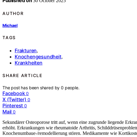
Published on
30 October 2025
AUTHOR
Michael
TAGS
Frakturen
,
Knochengesundheit
,
Krankheiten
SHARE ARTICLE
The post has been shared by
0
people.
Facebook
0
X (Twitter)
0
Pinterest
0
Mail
0
Sekundärer Osteoporose tritt auf, wenn eine zugrunde liegende Erkr
erhöht. Erkrankungen wie rheumatoide Arthritis, Schilddrüsenprobl
Knochenumbaue-/remodellierung stören. Medikamente wie Kortikostero