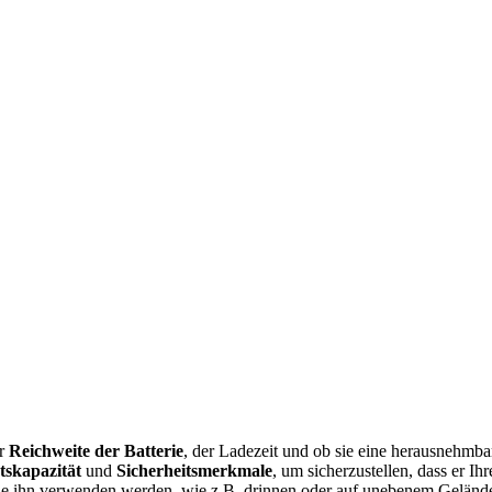
er
Reichweite der Batterie
, der Ladezeit und ob sie eine herausnehmba
tskapazität
und
Sicherheitsmerkmale
, um sicherzustellen, dass er Ihr
Sie ihn verwenden werden, wie z.B. drinnen oder auf unebenem Geländ