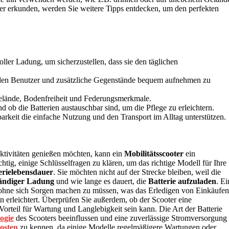
ter erkunden, werden Sie weitere Tipps entdecken, um den perfekten
ller Ladung, um sicherzustellen, dass sie den täglichen
m den Benutzer und zusätzliche Gegenstände bequem aufnehmen zu
elände, Bodenfreiheit und Federungsmerkmale.
 ob die Batterien austauschbar sind, um die Pflege zu erleichtern.
arkeit die einfache Nutzung und den Transport im Alltag unterstützen.
Aktivitäten genießen möchten, kann ein
Mobilitätsscooter
ein
chtig, einige Schlüsselfragen zu klären, um das richtige Modell für Ihre
erielebensdauer
. Sie möchten nicht auf der Strecke bleiben, weil die
ständiger Ladung
und wie lange es dauert, die
Batterie aufzuladen
. Ei
, ohne sich Sorgen machen zu müssen, was das Erledigen von Einkäufen
erleichtert. Überprüfen Sie außerdem, ob der Scooter eine
Vorteil für Wartung und Langlebigkeit sein kann. Die Art der Batterie
ogie
des Scooters beeinflussen und eine zuverlässige Stromversorgung
osten
zu kennen, da einige Modelle regelmäßigere Wartungen oder