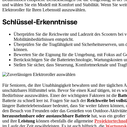
und wählen Sie ein Modell mit Komfort und Stabilität. Wenn Sie wei
Elektroroller für Ihren Lebensstil auszuwählen.
Schlüssel-Erkenntnisse
Überprüfen Sie die Reichweite und Ladezeit des Scooters bei vo
Mobilitätsbedürfnissen entspricht.
Überprüfen Sie die Tragfähigkeit und Sicherheitsreserven, u
können.
Bewerten Sie die Eignung für die Umgebung, mit Fokus auf G
Berücksichtigen Sie die Batterietechnologie, Wartungskosten und
Stellen Sie sicher, dass Steuerung, Komfortmerkmale und Tragb
Für Senioren, die ihre Unabhängigkeit bewahren und ihre täglichen 
unschätzbares Hilfsmittel sein. Bevor Sie einen Kauf tätigen, ist es wi
Bedürfnisse auszuwählen. Einer der wichtigsten Faktoren ist die
Batt
Batterie zu schnell leer ist. Fragen Sie nach der
Reichweite bei voll
längere Batterielebensdauer bedeutet, dass Sie weiter fahren können
den Besuch von Freunden oder das Genießen von Outdoor-Aktivitäten 
herausnehmbare oder austauschbare Batterie
hat, was ein großer 
und ihre
Leistung
können ebenfalls die allgemeine
Projektortechnol
im Laufe der Zeit gewährleisten. Es ist auch hilfreich, die
Wartungsk