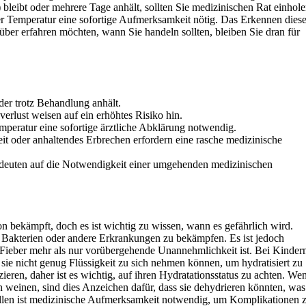
leibt oder mehrere Tage anhält, sollten Sie medizinischen Rat einhole
ter Temperatur eine sofortige Aufmerksamkeit nötig. Das Erkennen diese
ber erfahren möchten, wann Sie handeln sollten, bleiben Sie dran für
der trotz Behandlung anhält.
rlust weisen auf ein erhöhtes Risiko hin.
mperatur eine sofortige ärztliche Abklärung notwendig.
 oder anhaltendes Erbrechen erfordern eine rasche medizinische
deuten auf die Notwendigkeit einer umgehenden medizinischen
on bekämpft, doch es ist wichtig zu wissen, wann es gefährlich wird.
, Bakterien oder andere Erkrankungen zu bekämpfen. Es ist jedoch
 Fieber mehr als nur vorübergehende Unannehmlichkeit ist. Bei Kinder
ie nicht genug Flüssigkeit zu sich nehmen können, um hydratisiert zu
ren, daher ist es wichtig, auf ihren Hydratationsstatus zu achten. We
 weinen, sind dies Anzeichen dafür, dass sie dehydrieren könnten, was
Fällen ist medizinische Aufmerksamkeit notwendig, um Komplikationen 