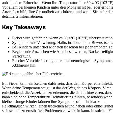
anhaltendem Erbrechen. Wenn Ihre Temperatur über 39,4 °C (103 °F) b
Vor allem bei kleinen Kindern unter drei Monaten ist bei jeder erhöh
Anzeichen hilft, Ihre Gesundheit zu schützen, und wenn Sie mehr darü
detaillierte Informationen.
Key Takeaways
Fieber wird gefährlich, wenn es 39,4°C (103°F) überschreitet o
Symptome wie Verwirrung, Halluzinationen oder Bewusstseinsve
Bei Kindern unter drei Monaten ist schon bei jeder erhöhten Te
Begleitende Anzeichen wie Atembeschwerden, Nackensteifigkeit
Versorgung.
Rascher Verschlechterung oder neue neurologische Symptome 
Abklärung hin.
Ein Fieber kann ein Zeichen dafür sein, dass dein Körper eine Infekti
Wenn deine Temperatur steigt, ist das der Weg deines Körpers, Viren
entscheidend, die Anzeichen zu erkennen, die darauf hinweisen, dass
kann eine hohe Temperatur zu Dehydrierung führen, besonders wenn s
bleiben. Junge Kinder können ihre Symptome oft nicht klar kommunizie
sie lethargisch wirken, einen trockenen Mund haben oder ohne Tränen
sich schnell zu ernsthaften Problemen entwickeln kann. In solchen 