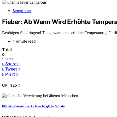
Symptome
Fieber: Ab Wann Wird Erhöhte Tempera
Benötigen Sie dringend Tipps, wann eine erhöhte Temperatur gefährlic
4 minute read
Total
0
Shares
Share
0
Tweet
0
Pin it
0
UP NEXT
Plötzliche Verwirrtheit im Alter: Mögliche Gründe