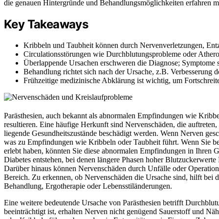
die genauen Hintergründe und Behandlungsmöglichkeiten erfahren möc
Key Takeaways
Kribbeln und Taubheit können durch Nervenverletzungen, Ent
Circulationsstörungen wie Durchblutungsprobleme oder Ather
Überlappende Ursachen erschweren die Diagnose; Symptome so
Behandlung richtet sich nach der Ursache, z.B. Verbesserung
Frühzeitige medizinische Abklärung ist wichtig, um Fortschre
Parästhesien, auch bekannt als abnormalen Empfindungen wie Kribbel
resultieren. Eine häufige Herkunft sind Nervenschäden, die auftret
liegende Gesundheitszustände beschädigt werden. Wenn Nerven geschädi
was zu Empfindungen wie Kribbeln oder Taubheit führt. Wenn Sie be
erlebt haben, könnten Sie diese abnormalen Empfindungen in Ihren
Diabetes entstehen, bei denen längere Phasen hoher Blutzuckerwerte 
Darüber hinaus können Nervenschäden durch Unfälle oder Operationen 
Bereich. Zu erkennen, ob Nervenschäden die Ursache sind, hilft bei 
Behandlung, Ergotherapie oder Lebensstiländerungen.
Eine weitere bedeutende Ursache von Parästhesien betrifft Durchbl
beeinträchtigt ist, erhalten Nerven nicht genügend Sauerstoff und Nä