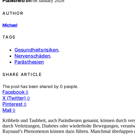
Published on
08 January 2026
AUTHOR
Michael
TAGS
Gesundheitsrisiken
,
Nervenschäden
,
Parästhesien
SHARE ARTICLE
The post has been shared by
0
people.
Facebook
0
X (Twitter)
0
Pinterest
0
Mail
0
Kribbeln und Taubheit, auch Parästhesien genannt, können durch ver
durch Verletzungen, Diabetes oder wiederholte Bewegungen, verantw
Raynaud’s Phenomenon können dazu führen. Manchmal überlappen d