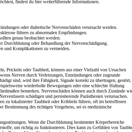
htest, findest du hier weiterführende Informationen.
zündungen oder diabetische Nervenschäden verursacht werden.
osklerose führen zu abnormalen Empfindungen.
llten genau beobachtet werden.
 der Durchblutung oder Behandlung der Nervenschädigung.
iten und Komplikationen zu vermeiden.
n, Prickeln oder Taubheit, können aus einer Vielzahl von Ursachen
en, wenn Nerven durch Verletzungen, Entzündungen oder zugrunde
gt sind, wird ihre Fähigkeit, Signale korrekt zu übertragen, gestört,
ispielsweise wiederholte Bewegungen oder eine schlechte Haltung
 Gliedmaßen bemerken. Nervenschäden können auch durch Zustände wi
Nervenfasern schädigen und persistierende Parästhesien verursachen.
zu lokalisierter Taubheit oder Kribbeln führen, oft im betroffenen
der Bestimmung des richtigen Vorgehens, sei es medizinische
utungsstörungen. Wenn die Durchblutung bestimmter Körperbereiche
hrstoffe, um richtig zu funktionieren. Dies kann zu Gefühlen von Taubhe