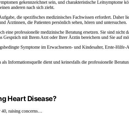
ptomen gekennzeichnet sein, und charakteristische Leitsymptome könne
 einen anderen nach sich zieht.
gabe, die spezifisches medizinisches Fachwissen erfordert. Daher lieg
 und Ärztinnen, die Patienten persönlich sehen, hören und untersuchen.
 eine professionelle medizinische Beratung ersetzen. Sie sind nicht dara
s Gespräch mit Ihrem Arzt oder Ihrer Ärztin bereichern und Sie auf mög
etzungsbedingte Symptome im Erwachsenen- und Kindesalter, Erste-Hilfe-
h als Informationsquelle dient und keinesfalls die professionelle Bera
g Heart Disease?
r 40, raising concerns…