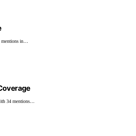
e
ht mentions in…
 Coverage
 with 34 mentions…