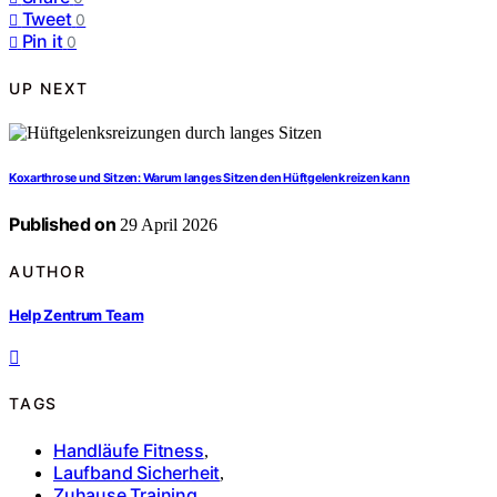
Tweet
0
Pin it
0
UP NEXT
Koxarthrose und Sitzen: Warum langes Sitzen den Hüftgelenk reizen kann
Published on
29 April 2026
AUTHOR
Help Zentrum Team
TAGS
Handläufe Fitness
,
Laufband Sicherheit
,
Zuhause Training