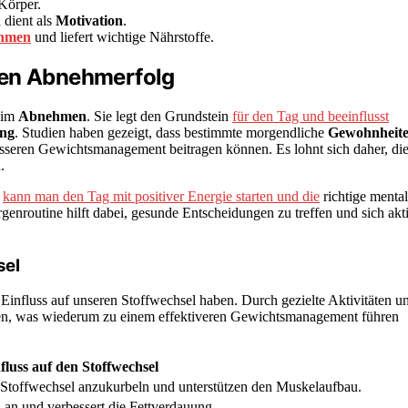
Körper.
 dient als
Motivation
.
hmen
und liefert wichtige Nährstoffe.
den Abnehmerfolg
eim
Abnehmen
. Sie legt den Grundstein
für den Tag und beeinflusst
ng
. Studien haben gezeigt, dass bestimmte morgendliche
Gewohnheit
seren Gewichtsmanagement beitragen können. Es lohnt sich daher, di
.
,
kann man den Tag mit positiver Energie starten und die
richtige menta
genroutine hilft dabei, gesunde Entscheidungen zu treffen und sich akt
sel
 Einfluss auf unseren Stoffwechsel haben. Durch gezielte Aktivitäten u
en, was wiederum zu einem effektiveren Gewichtsmanagement führen
fluss auf den Stoffwechsel
n Stoffwechsel anzukurbeln und unterstützen den Muskelaufbau.
 an und verbessert die Fettverdauung.