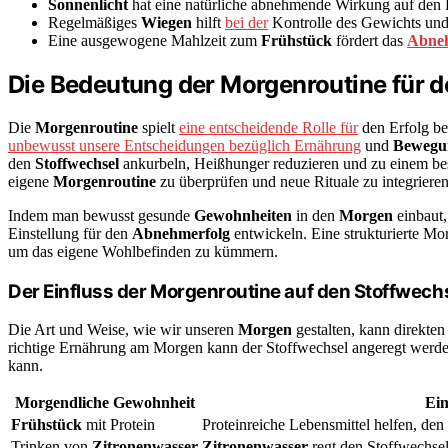
Sonnenlicht
hat eine natürliche abnehmende Wirkung auf den 
Regelmäßiges
Wiegen
hilft
bei der
Kontrolle des Gewichts und
Eine ausgewogene Mahlzeit zum
Frühstück
fördert das
Abne
Die Bedeutung der Morgenroutine für 
Die
Morgenroutine
spielt
eine entscheidende Rolle für
den Erfolg b
unbewusst unsere Entscheidungen bezüglich Ernährung
und
Bewegu
den
Stoffwechsel
ankurbeln, Heißhunger reduzieren und zu einem bes
eigene
Morgenroutine
zu überprüfen und neue Rituale zu integrieren
Indem man bewusst gesunde
Gewohnheiten
in den
Morgen
einbaut
Einstellung für den
Abnehmerfolg
entwickeln. Eine strukturierte Mor
um das eigene Wohlbefinden zu kümmern.
Der Einfluss der Morgenroutine auf den Stoffwech
Die Art und Weise, wie wir unseren
Morgen
gestalten, kann direkten
richtige Ernährung am Morgen kann der Stoffwechsel angeregt werd
kann.
Morgendliche Gewohnheit
Ein
Frühstück
mit Protein
Proteinreiche Lebensmittel helfen, de
Trinken von
Zitronenwasser
Zitronenwasser
regt den Stoffwechsel