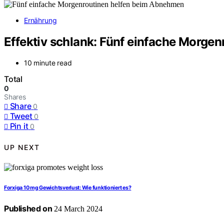
Ernährung
Effektiv schlank: Fünf einfache Morg
10 minute read
Total
0
Shares
Share
0
Tweet
0
Pin it
0
UP NEXT
Forxiga 10 mg Gewichtsverlust: Wie funktioniert es?
Published on
24 March 2024