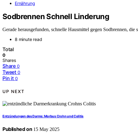
Ernährung
Sodbrennen Schnell Linderung
Gerade herausgefunden, schnelle Hausmittel gegen Sodbrennen, die sc
8 minute read
Total
0
Shares
Share
0
Tweet
0
Pin it
0
UP NEXT
Entzündungen des Darms: Morbus Crohn und Colitis
Published on
15 May 2025