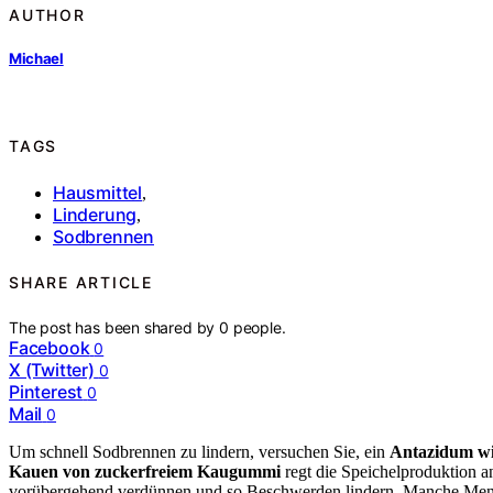
AUTHOR
Michael
TAGS
Hausmittel
,
Linderung
,
Sodbrennen
SHARE ARTICLE
The post has been shared by
0
people.
Facebook
0
X (Twitter)
0
Pinterest
0
Mail
0
Um schnell Sodbrennen zu lindern, versuchen Sie, ein
Antazidum 
Kauen von zuckerfreiem Kaugummi
regt die Speichelproduktion an
vorübergehend verdünnen und so Beschwerden lindern. Manche Mens