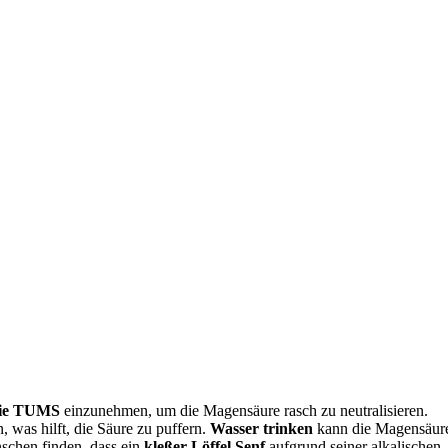
wie TUMS
einzunehmen, um die Magensäure rasch zu neutralisieren.
, was hilft, die Säure zu puffern.
Wasser trinken
kann die Magensäur
chen finden, dass ein
kleßer Löffel Senf
aufgrund seiner alkalischen