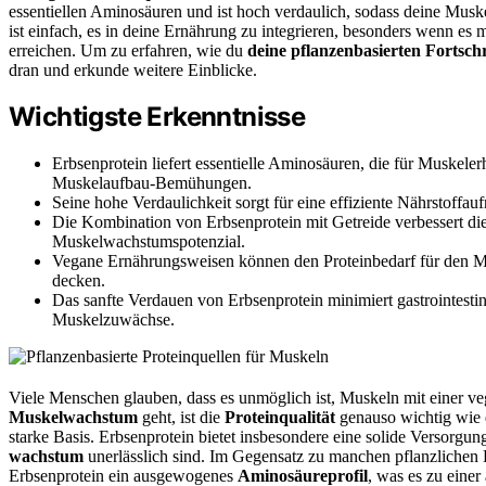
essentiellen Aminosäuren und ist hoch verdaulich, sodass deine Musk
ist einfach, es in deine Ernährung zu integrieren, besonders wenn es
erreichen. Um zu erfahren, wie du
deine pflanzenbasierten Fortsch
dran und erkunde weitere Einblicke.
Wichtigste Erkenntnisse
Erbsenprotein liefert essentielle Aminosäuren, die für Muskel
Muskelaufbau-Bemühungen.
Seine hohe Verdaulichkeit sorgt für eine effiziente Nährstoff
Die Kombination von Erbsenprotein mit Getreide verbessert di
Muskelwachstumspotenzial.
Vegane Ernährungsweisen können den Proteinbedarf für den Mu
decken.
Das sanfte Verdauen von Erbsenprotein minimiert gastrointesti
Muskelzuwächse.
Viele Menschen glauben, dass es unmöglich ist, Muskeln mit einer ve
Muskelwachstum
geht, ist die
Proteinqualität
genauso wichtig wie
starke Basis. Erbsenprotein bietet insbesondere eine solide Versorgun
wachstum
unerlässlich sind. Im Gegensatz zu manchen pflanzlichen P
Erbsenprotein ein ausgewogenes
Aminosäureprofil
, was es zu eine