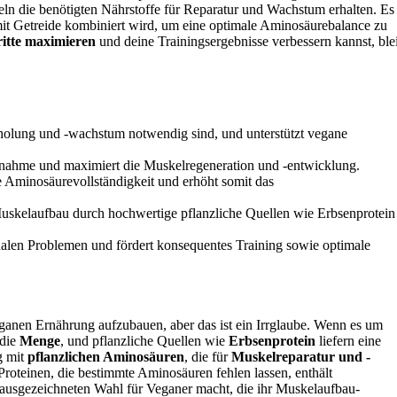
eln die benötigten Nährstoffe für Reparatur und Wachstum erhalten. Es
 mit Getreide kombiniert wird, um eine optimale Aminosäurebalance zu
ritte maximieren
und deine Trainingsergebnisse verbessern kannst, ble
erholung und -wachstum notwendig sind, und unterstützt vegane
aufnahme und maximiert die Muskelregeneration und -entwicklung.
e Aminosäurevollständigkeit und erhöht somit das
skelaufbau durch hochwertige pflanzliche Quellen wie Erbsenprotein
nalen Problemen und fördert konsequentes Training sowie optimale
ganen Ernährung aufzubauen, aber das ist ein Irrglaube. Wenn es um
 die
Menge
, und pflanzliche Quellen wie
Erbsenprotein
liefern eine
g mit
pflanzlichen Aminosäuren
, die für
Muskelreparatur und -
roteinen, die bestimmte Aminosäuren fehlen lassen, enthält
r ausgezeichneten Wahl für Veganer macht, die ihr Muskelaufbau-