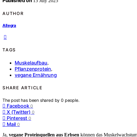
Published on
15 July 2025
AUTHOR
Allegra
TAGS
Muskelaufbau
,
Pflanzenprotein
,
vegane Ernährung
SHARE ARTICLE
The post has been shared by
0
people.
Facebook
0
X (Twitter)
0
Pinterest
0
Mail
0
Ja,
vegane Proteinquellen aus Erbsen
können das Muskelwachstum eff