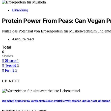
Ernährung
Protein Power From Peas: Can Vegan P
Nutze das Potenzial von Erbsenprotein für Muskelwachstum und entd
4 minute read
Total
0
Shares
Share
0
Tweet
0
Pin it
0
UP NEXT
Die Wahrheit über ultra-verarbeitete Lebensmittel: 3 Warnzeichen, die Sie nicht ignoriere