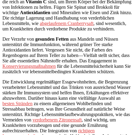
die reich an
Vitamin C
sind, um Ihrem Körper bei der Bekämpfung
von Infektionen zu helfen. Fügen Sie Spinat und Brokkoli für
wichtige
Antioxidantien
und Mineralien wie Eisen und Zink hinzu.
Die richtige Lagerung und Handhabung von verderblichen
Lebensmitteln, wie
abgelaufenem Cranberrysaft
, sind wesentlich,
um Krankheiten durch verdorbene Produkte zu verhindern.
Der Verzehr von
gesunden Fetten
aus Mandeln und Nüssen
unterstützt die Immunfunktion, während grüner Tee starke
Antioxidantien liefert. Vergessen Sie nicht, die Farben des
Regenbogens auf Ihrem Teller zu haben—Vielfalt stellt sicher, dass
Sie alle essentiellen Nährstoffe erhalten. Das Engagement in
Konservierungsmaßnahmen
für die Lebensmittelsicherheit kann Sie
zusätzlich vor lebensmittelbedingten Krankheiten schützen.
Die Entwicklung regelmäßiger Essgewohnheiten, die Begrenzung
verarbeiteter Lebensmittel und das Trinken von ausreichend Wasser
stärken Ihr Immunsystem und helfen Ihnen, Erkältungen effektiver
abzuwehren. Darüber hinaus kann eine vielfältige Auswahl an
besten Stränden
zu einem allgemeinen Wohlbefinden und
Stressabbau beitragen, was Ihre Gesundheit auf natürliche Weise
unterstützt. Richtige Lebensmittelaufbewahrungspraktiken, wie das
Vermeiden von
verdorbenem Zitronensaft
, sind wichtig, um
Krankheiten vorzubeugen und eine gesunde Ernährung
aufrechtzuerhalten. Die Integration von
richtigen