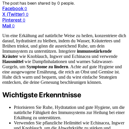
The post has been shared by
0
people.
Facebook
0
X (Twitter)
0
Pinterest
0
Mail
0
Um eine Erkältung auf natürliche Weise zu heilen, konzentriere dich
darauf, hydratisiert zu bleiben, indem du Wasser, Kräutertees und
Brühen trinkst, und gönn dir ausreichend Ruhe, um dein
Immunsystem zu unterstützen. Integriere
immunsstärkende
Kräuter
wie Knoblauch, Ingwer und Echinacea und verwende
Hausmittel
wie Dampfinhalationen und warmes Salzwasser-
Gurgeln, um
Symptome zu lindern
. Achte auf gute Hygiene und
eine ausgewogene Ernährung, die reich an Obst und Gemüse ist.
Halte dich warm und bequem, und du wirst einfache Strategien
entdecken, die deine Genesung beschleunigen können.
Wichtigste Erkenntnisse
Priorisieren Sie Ruhe, Hydratation und gute Hygiene, um die
natürliche Fähigkeit des Immunsystems zur Heilung bei einer
Erkältung zu unterstützen.
Verwenden Sie pflanzliche Heilmittel wie Echinacea, Ingwer
und Knoblauch, um die Abwehrkräfte zu stärken und