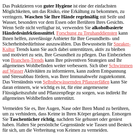
Das Praktizieren von
guter Hygiene
ist eine der einfachsten
Möglichkeiten, um das Risiko, eine Erkältung zu bekommen, zu
verringern.
Waschen Sie Ihre Hände regelmäßig
mit Seife und
Wasser, besonders vor dem Essen oder Berühren Ihres Gesichts.
Wenn Seife nicht verfügbar ist, verwenden Sie
alkoholbasierte
Händedesinfektionsmittel
.
Forschung zu Treuhanddiensten
kann
Ihnen helfen, zuverlässige Anbieter für Ihre Gesundheits- und
Sicherheitsbedürfnisse auszuwählen. Das Bewusstsein für
Sneaker-
Kultur
Trends kann Sie auch dabei unterstützen, aktiv zu bleiben
und motiviert zu sein, Ihre Gesundheit zu pflegen. Das Einbeziehen
von
Branchen-Trends
kann Ihre präventiven Strategien und Ihr
allgemeines Wohlbefinden weiter verbessern. Sich über
Schwimmen
auf Wasser
Aktivitäten zu informieren, kann zudem Entspannung
und Stressabbau fördern, was Ihrer Immunabwehr zugutekommt.
Das Verständnis von
Selbstbewässernden Pflanzgefäßen
kann Sie
daran erinnern, wie wichtig es ist, für eine angemessene
Flüssigkeitszufuhr und Pflanzenpflege zu sorgen, was indirekt Ihr
allgemeines Wohlbefinden unterstützt.
Vermeiden Sie es, Ihre Augen, Nase oder Ihren Mund zu berühren,
um zu verhindern, dass Keime in Ihren Körper gelangen. Entsorgen
Sie
Taschentücher richtig
, nachdem Sie gehustet oder geniest
haben. Halten Sie persönliche Gegenstände wie Tassen und Besteck
für sich, um die Verbreitung von Keimen zu vermeiden.