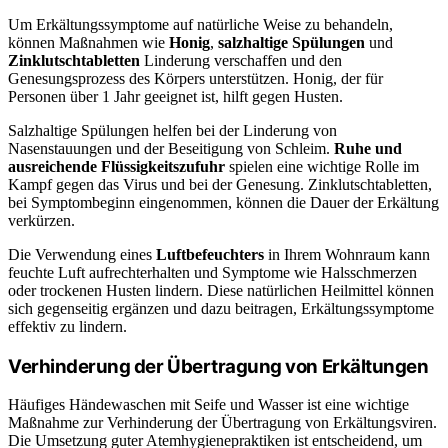
Um Erkältungssymptome auf natürliche Weise zu behandeln,
können Maßnahmen wie
Honig
,
salzhaltige Spülungen
und
Zinklutschtabletten
Linderung verschaffen und den
Genesungsprozess des Körpers unterstützen. Honig, der für
Personen über 1 Jahr geeignet ist, hilft gegen Husten.
Salzhaltige Spülungen helfen bei der Linderung von
Nasenstauungen und der Beseitigung von Schleim.
Ruhe und
ausreichende Flüssigkeitszufuhr
spielen eine wichtige Rolle im
Kampf gegen das Virus und bei der Genesung. Zinklutschtabletten,
bei Symptombeginn eingenommen, können die Dauer der Erkältung
verkürzen.
Die Verwendung eines
Luftbefeuchters
in Ihrem Wohnraum kann
feuchte Luft aufrechterhalten und Symptome wie Halsschmerzen
oder trockenen Husten lindern. Diese natürlichen Heilmittel können
sich gegenseitig ergänzen und dazu beitragen, Erkältungssymptome
effektiv zu lindern.
Verhinderung der Übertragung von Erkältungen
Häufiges Händewaschen mit Seife und Wasser ist eine wichtige
Maßnahme zur Verhinderung der Übertragung von Erkältungsviren.
Die Umsetzung guter Atemhygienepraktiken ist entscheidend, um