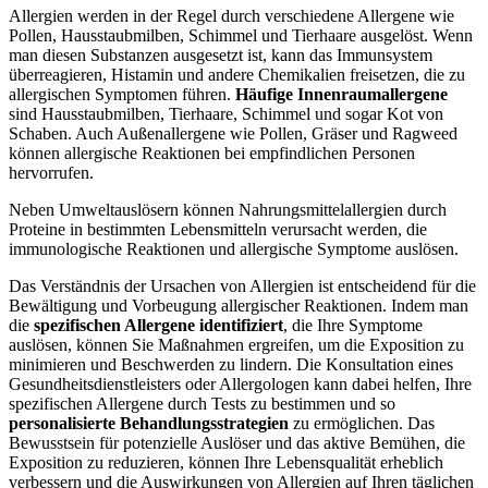
Allergien werden in der Regel durch verschiedene Allergene wie
Pollen, Hausstaubmilben, Schimmel und Tierhaare ausgelöst. Wenn
man diesen Substanzen ausgesetzt ist, kann das Immunsystem
überreagieren, Histamin und andere Chemikalien freisetzen, die zu
allergischen Symptomen führen.
Häufige Innenraumallergene
sind Hausstaubmilben, Tierhaare, Schimmel und sogar Kot von
Schaben. Auch Außenallergene wie Pollen, Gräser und Ragweed
können allergische Reaktionen bei empfindlichen Personen
hervorrufen.
Neben Umweltauslösern können Nahrungsmittelallergien durch
Proteine in bestimmten Lebensmitteln verursacht werden, die
immunologische Reaktionen und allergische Symptome auslösen.
Das Verständnis der Ursachen von Allergien ist entscheidend für die
Bewältigung und Vorbeugung allergischer Reaktionen. Indem man
die
spezifischen Allergene identifiziert
, die Ihre Symptome
auslösen, können Sie Maßnahmen ergreifen, um die Exposition zu
minimieren und Beschwerden zu lindern. Die Konsultation eines
Gesundheitsdienstleisters oder Allergologen kann dabei helfen, Ihre
spezifischen Allergene durch Tests zu bestimmen und so
personalisierte Behandlungsstrategien
zu ermöglichen. Das
Bewusstsein für potenzielle Auslöser und das aktive Bemühen, die
Exposition zu reduzieren, können Ihre Lebensqualität erheblich
verbessern und die Auswirkungen von Allergien auf Ihren täglichen