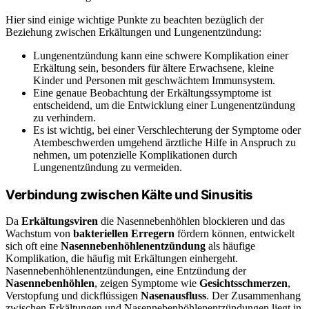
Hier sind einige wichtige Punkte zu beachten bezüglich der
Beziehung zwischen Erkältungen und Lungenentzündung:
Lungenentzündung kann eine schwere Komplikation einer
Erkältung sein, besonders für ältere Erwachsene, kleine
Kinder und Personen mit geschwächtem Immunsystem.
Eine genaue Beobachtung der Erkältungssymptome ist
entscheidend, um die Entwicklung einer Lungenentzündung
zu verhindern.
Es ist wichtig, bei einer Verschlechterung der Symptome oder
Atembeschwerden umgehend ärztliche Hilfe in Anspruch zu
nehmen, um potenzielle Komplikationen durch
Lungenentzündung zu vermeiden.
Verbindung zwischen Kälte und Sinusitis
Da
Erkältungsviren
die Nasennebenhöhlen blockieren und das
Wachstum von
bakteriellen Erregern
fördern können, entwickelt
sich oft eine
Nasennebenhöhlenentzündung
als häufige
Komplikation, die häufig mit Erkältungen einhergeht.
Nasennebenhöhlenentzündungen, eine Entzündung der
Nasennebenhöhlen
, zeigen Symptome wie
Gesichtsschmerzen
,
Verstopfung und dickflüssigen
Nasenausfluss
. Der Zusammenhang
zwischen Erkältungen und Nasennebenhöhlenentzündungen liegt in