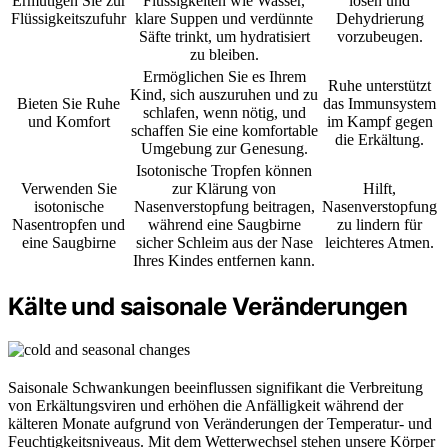
Ermutigen Sie zur
Flüssigkeiten wie Wasser,
lösen und
Flüssigkeitszufuhr
klare Suppen und verdünnte
Dehydrierung
Säfte trinkt, um hydratisiert
vorzubeugen.
zu bleiben.
Ermöglichen Sie es Ihrem
Ruhe unterstützt
Kind, sich auszuruhen und zu
Bieten Sie Ruhe
das Immunsystem
schlafen, wenn nötig, und
und Komfort
im Kampf gegen
schaffen Sie eine komfortable
die Erkältung.
Umgebung zur Genesung.
Isotonische Tropfen können
Verwenden Sie
zur Klärung von
Hilft,
isotonische
Nasenverstopfung beitragen,
Nasenverstopfung
Nasentropfen und
während eine Saugbirne
zu lindern für
eine Saugbirne
sicher Schleim aus der Nase
leichteres Atmen.
Ihres Kindes entfernen kann.
Kälte und saisonale Veränderungen
Saisonale Schwankungen beeinflussen signifikant die Verbreitung
von Erkältungsviren und erhöhen die Anfälligkeit während der
kälteren Monate aufgrund von Veränderungen der Temperatur- und
Feuchtigkeitsniveaus. Mit dem Wetterwechsel stehen unsere Körper