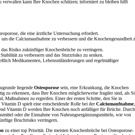
 verwalten kann Ihre Knochen schützen; informiert zu bleiben hilft
oporose, die eine ärztliche Untersuchung erfordert.
ind, um die Calciumaufnahme zu verbessern und die Knochengesundheit 
das Risiko zukünftiger Knochenbrüche zu verringern.
tabilität zu verbessern und das Sturzrisiko zu senken.
ließlich Medikamenten, Lebensstiländerungen und regelmäßiger
zugrunde liegende
Osteoporose
sein, eine Erkrankung, die Knochen
htig zu erkennen, dass Ihre Knochen möglicherweise fragiler sind, als Si
nal, Maßnahmen zu ergreifen. Einer der ersten Schritte, den Sie in
. Vitamin D spielt eine entscheidende Rolle bei der
Calciumaufnahme
,
hend Vitamin D werden Ihre Knochen noch anfälliger für Brüche. Durch
nsmittel oder die Einnahme von Nahrungsergänzungsmitteln, wie von
nftige Bruchrisiko verringern.
on
zu einer top Priorität. Die meisten Knochenbrüche bei Osteoporose-