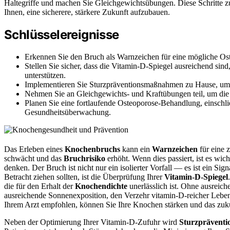
Haltegriffe und machen Sie Gleichgewichtsübungen. Diese Schritte zu
Ihnen, eine sicherere, stärkere Zukunft aufzubauen.
Schlüsselereignisse
Erkennen Sie den Bruch als Warnzeichen für eine mögliche Oste
Stellen Sie sicher, dass die Vitamin-D-Spiegel ausreichend s
unterstützen.
Implementieren Sie Sturzpräventionsmaßnahmen zu Hause, um 
Nehmen Sie an Gleichgewichts- und Kraftübungen teil, um die S
Planen Sie eine fortlaufende Osteoporose-Behandlung, einsch
Gesundheitsüberwachung.
Das Erleben eines
Knochenbruchs
kann ein
Warnzeichen
für eine 
schwächt und das
Bruchrisiko
erhöht. Wenn dies passiert, ist es wic
denken. Der Bruch ist nicht nur ein isolierter Vorfall — es ist ein Sig
Betracht ziehen sollten, ist die Überprüfung Ihrer
Vitamin-D-Spiegel
die für den Erhalt der
Knochendichte
unerlässlich ist. Ohne ausreic
ausreichende Sonnenexposition, den Verzehr vitamin-D-reicher Lebe
Ihrem Arzt empfohlen, können Sie Ihre Knochen stärken und das zukü
Neben der Optimierung Ihrer Vitamin-D-Zufuhr wird
Sturzpräventi