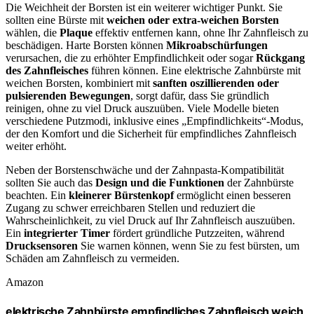
Die Weichheit der Borsten ist ein weiterer wichtiger Punkt. Sie
sollten eine Bürste mit
weichen oder extra-weichen Borsten
wählen, die
Plaque
effektiv entfernen kann, ohne Ihr Zahnfleisch zu
beschädigen. Harte Borsten können
Mikroabschürfungen
verursachen, die zu erhöhter Empfindlichkeit oder sogar
Rückgang
des Zahnfleisches
führen können. Eine elektrische Zahnbürste mit
weichen Borsten, kombiniert mit
sanften oszillierenden oder
pulsierenden Bewegungen
, sorgt dafür, dass Sie gründlich
reinigen, ohne zu viel Druck auszuüben. Viele Modelle bieten
verschiedene Putzmodi, inklusive eines „Empfindlichkeits“-Modus,
der den Komfort und die Sicherheit für empfindliches Zahnfleisch
weiter erhöht.
Neben der Borstenschwäche und der Zahnpasta-Kompatibilität
sollten Sie auch das
Design und die Funktionen
der Zahnbürste
beachten. Ein
kleinerer Bürstenkopf
ermöglicht einen besseren
Zugang zu schwer erreichbaren Stellen und reduziert die
Wahrscheinlichkeit, zu viel Druck auf Ihr Zahnfleisch auszuüben.
Ein
integrierter Timer
fördert gründliche Putzzeiten, während
Drucksensoren
Sie warnen können, wenn Sie zu fest bürsten, um
Schäden am Zahnfleisch zu vermeiden.
Amazon
elektrische Zahnbürste empfindliches Zahnfleisch weich