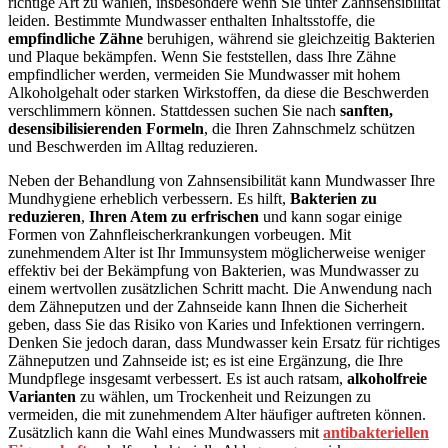
richtige Art zu wählen, insbesondere wenn Sie unter Zahnsensibilität
leiden. Bestimmte Mundwasser enthalten Inhaltsstoffe, die
empfindliche Zähne
beruhigen, während sie gleichzeitig Bakterien
und Plaque bekämpfen. Wenn Sie feststellen, dass Ihre Zähne
empfindlicher werden, vermeiden Sie Mundwasser mit hohem
Alkoholgehalt oder starken Wirkstoffen, da diese die Beschwerden
verschlimmern können. Stattdessen suchen Sie nach
sanften,
desensibilisierenden Formeln
, die Ihren Zahnschmelz schützen
und Beschwerden im Alltag reduzieren.
Neben der Behandlung von Zahnsensibilität kann Mundwasser Ihre
Mundhygiene erheblich verbessern. Es hilft,
Bakterien zu
reduzieren
,
Ihren Atem zu erfrischen
und kann sogar einige
Formen von Zahnfleischerkrankungen vorbeugen. Mit
zunehmendem Alter ist Ihr Immunsystem möglicherweise weniger
effektiv bei der Bekämpfung von Bakterien, was Mundwasser zu
einem wertvollen zusätzlichen Schritt macht. Die Anwendung nach
dem Zähneputzen und der Zahnseide kann Ihnen die Sicherheit
geben, dass Sie das Risiko von Karies und Infektionen verringern.
Denken Sie jedoch daran, dass Mundwasser kein Ersatz für richtiges
Zähneputzen und Zahnseide ist; es ist eine Ergänzung, die Ihre
Mundpflege insgesamt verbessert. Es ist auch ratsam,
alkoholfreie
Varianten
zu wählen, um Trockenheit und Reizungen zu
vermeiden, die mit zunehmendem Alter häufiger auftreten können.
Zusätzlich kann die Wahl eines Mundwassers mit
antibakteriellen