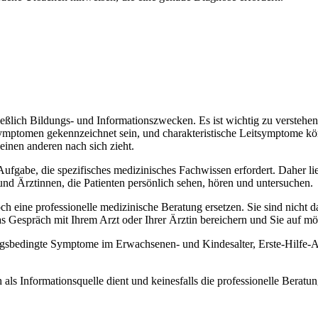
hließlich Bildungs- und Informationszwecken. Es ist wichtig zu versteh
ptomen gekennzeichnet sein, und charakteristische Leitsymptome könne
 einen anderen nach sich zieht.
gabe, die spezifisches medizinisches Fachwissen erfordert. Daher lieg
 und Ärztinnen, die Patienten persönlich sehen, hören und untersuchen.
 eine professionelle medizinische Beratung ersetzen. Sie sind nicht dara
s Gespräch mit Ihrem Arzt oder Ihrer Ärztin bereichern und Sie auf mög
etzungsbedingte Symptome im Erwachsenen- und Kindesalter, Erste-Hilfe-
h als Informationsquelle dient und keinesfalls die professionelle Bera