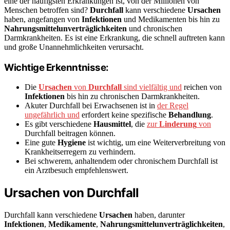
eine der häufigsten Erkrankungen ist, von der Millionen von
Menschen betroffen sind?
Durchfall
kann verschiedene
Ursachen
haben, angefangen von
Infektionen
und Medikamenten bis hin zu
Nahrungsmittelunverträglichkeiten
und chronischen
Darmkrankheiten. Es ist eine Erkrankung, die schnell auftreten kann
und große Unannehmlichkeiten verursacht.
Wichtige Erkenntnisse:
Die
Ursachen
von
Durchfall
sind vielfältig und
reichen von
Infektionen
bis hin zu chronischen Darmkrankheiten.
Akuter Durchfall bei Erwachsenen ist in
der Regel
ungefährlich und
erfordert keine spezifische
Behandlung
.
Es gibt verschiedene
Hausmittel
, die
zur
Linderung
von
Durchfall beitragen können.
Eine gute
Hygiene
ist wichtig, um eine Weiterverbreitung von
Krankheitserregern zu verhindern.
Bei schwerem, anhaltendem oder chronischem Durchfall ist
ein Arztbesuch empfehlenswert.
Ursachen von Durchfall
Durchfall kann verschiedene
Ursachen
haben, darunter
Infektionen
,
Medikamente
,
Nahrungsmittelunverträglichkeiten
,